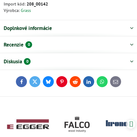
Import kód:
208_00142
Výrobca:
Grass
Doplnkové informácie
Recenzie
0
Diskusia
0
Facebook
Twitter
Bluesky
Pinterest
Reddit
LinkedIn
WhatsApp
E-
mail