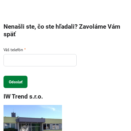
Nenašli ste, čo ste hľadali? Zavoláme Vám
späť
Váš telefón
*
Odoslať
IW Trend s.r.o.