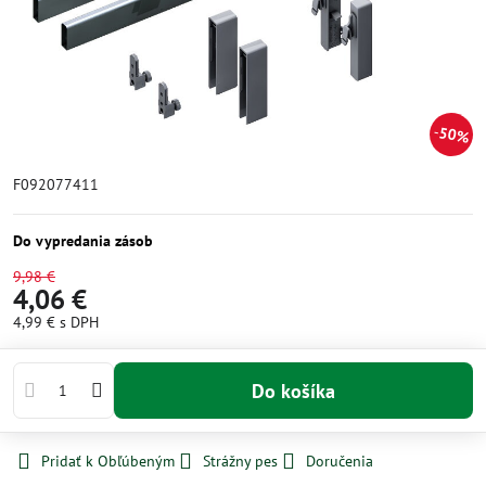
50%
F092077411
Do vypredania zásob
9,98 €
4,06 €
4,99 €
s DPH
Do košíka
Pridať k Obľúbeným
Strážny pes
Doručenia