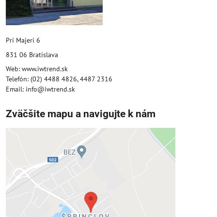
Pri Majeri 6
831 06 Bratislava
Web: www.iwtrend.sk
Telefón: (02) 4488 4826, 4487 2316
Email: info@iwtrend.sk
Zväčšite mapu a navigujte k nám
Externý obsah je blokovaný
Voľbami súkromia
Prajete si načítať externý obsah?