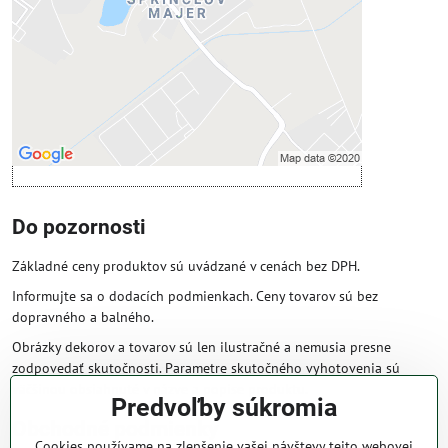
Povoliť tentokrát
Povoliť a zapamätať - súhlas s druhom
cookie: Funkčné
Otvoriť obsah v novom okne
Do pozornosti
Základné ceny produktov sú uvádzané v cenách bez DPH.
Informujte sa o dodacích podmienkach. Ceny tovarov sú bez
dopravného a balného.
Obrázky dekorov a tovarov sú len ilustračné a nemusia presne
zodpovedať skutočnosti. Parametre skutočného vyhotovenia sú
väčšinou obsiahnuté v názve a popise produktu.
Predvoľby súkromia
Obchodné podmienky
Cookies používame na zlepšenie vašej návštevy tejto webovej