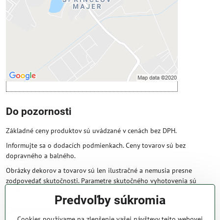
Povoliť tentokrát
Povoliť a zapamätať - súhlas s druhom
cookie: Funkčné
Otvoriť obsah v novom okne
Do pozornosti
Základné ceny produktov sú uvádzané v cenách bez DPH.
Informujte sa o dodacích podmienkach. Ceny tovarov sú bez
dopravného a balného.
Obrázky dekorov a tovarov sú len ilustračné a nemusia presne
zodpovedať skutočnosti. Parametre skutočného vyhotovenia sú
väčšinou obsiahnuté v názve a popise produktu.
Predvoľby súkromia
Obchodné podmienky
Cookies používame na zlepšenie vašej návštevy tejto webovej