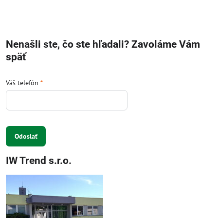
Nenašli ste, čo ste hľadali? Zavoláme Vám
späť
Váš telefón
*
Odoslať
IW Trend s.r.o.