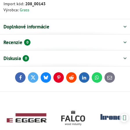
Import kód:
208_00143
Výrobca:
Grass
Doplnkové informácie
Recenzie
0
Diskusia
0
Facebook
Twitter
Bluesky
Pinterest
Reddit
LinkedIn
WhatsApp
E-
mail