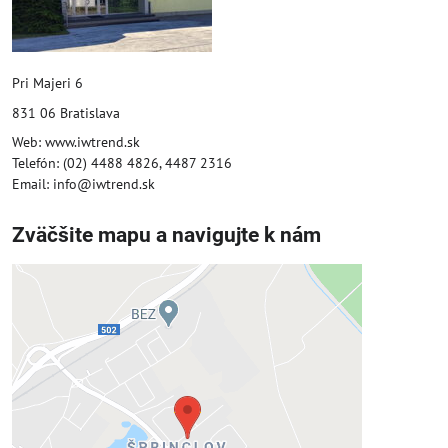
Pri Majeri 6
831 06 Bratislava
Web: www.iwtrend.sk
Telefón: (02) 4488 4826, 4487 2316
Email: info@iwtrend.sk
Zväčšite mapu a navigujte k nám
Externý obsah je blokovaný
Voľbami súkromia
Prajete si načítať externý obsah?