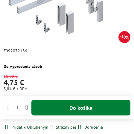
50%
F092072186
Do vypredania zásob
11,68 €
4,75 €
5,84 €
s DPH
Do košíka
Pridať k Obľúbeným
Strážny pes
Doručenia