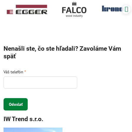
Nenašli ste, čo ste hľadali? Zavoláme Vám
späť
Váš telefón
*
Odoslať
IW Trend s.r.o.