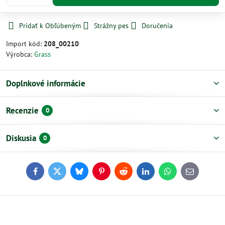
Pridať k Obľúbeným
Strážny pes
Doručenia
Import kód:
208_00210
Výrobca:
Grass
Doplnkové informácie
Recenzie
0
Diskusia
0
Facebook
Twitter
Bluesky
Pinterest
Reddit
LinkedIn
WhatsApp
E-
mail