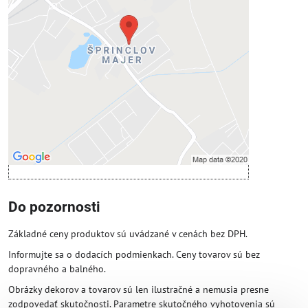
Voľbami súkromia
Prajete si načítať externý obsah?
Povoliť tentokrát
Povoliť a zapamätať - súhlas s druhom
cookie: Funkčné
Otvoriť obsah v novom okne
Do pozornosti
Základné ceny produktov sú uvádzané v cenách bez DPH.
Informujte sa o dodacích podmienkach. Ceny tovarov sú bez
dopravného a balného.
Obrázky dekorov a tovarov sú len ilustračné a nemusia presne
zodpovedať skutočnosti. Parametre skutočného vyhotovenia sú