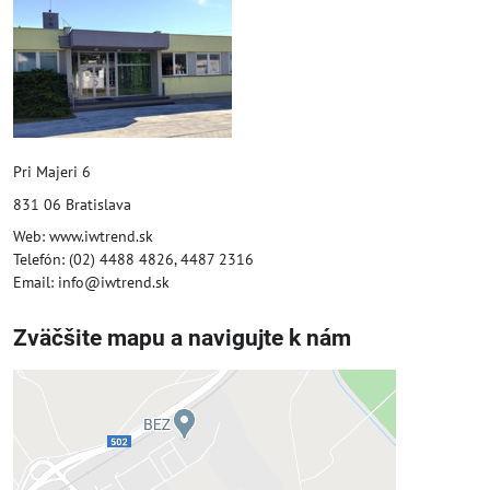
Pri Majeri 6
831 06 Bratislava
Web: www.iwtrend.sk
Telefón: (02) 4488 4826, 4487 2316
Email: info@iwtrend.sk
Zväčšite mapu a navigujte k nám
Externý obsah je blokovaný