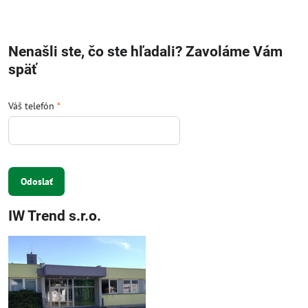
Nenašli ste, čo ste hľadali? Zavoláme Vám
späť
Váš telefón
*
Odoslať
IW Trend s.r.o.