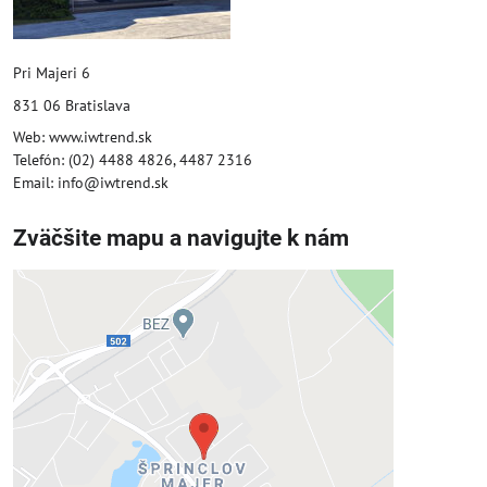
Pri Majeri 6
831 06 Bratislava
Web: www.iwtrend.sk
Telefón: (02) 4488 4826, 4487 2316
Email: info@iwtrend.sk
Zväčšite mapu a navigujte k nám
Externý obsah je blokovaný
Voľbami súkromia
Prajete si načítať externý obsah?
Povoliť tentokrát