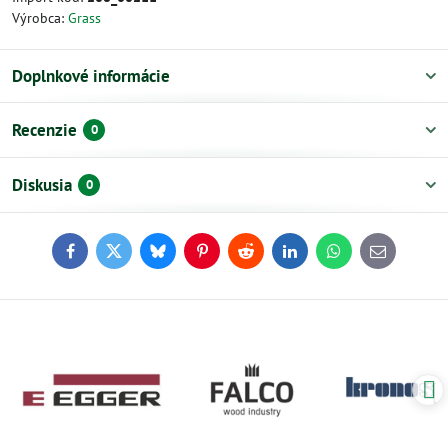
Výrobca:
Grass
Doplnkové informácie
Recenzie
0
Diskusia
0
Facebook
Twitter
Bluesky
Pinterest
Reddit
LinkedIn
WhatsApp
E-
mail