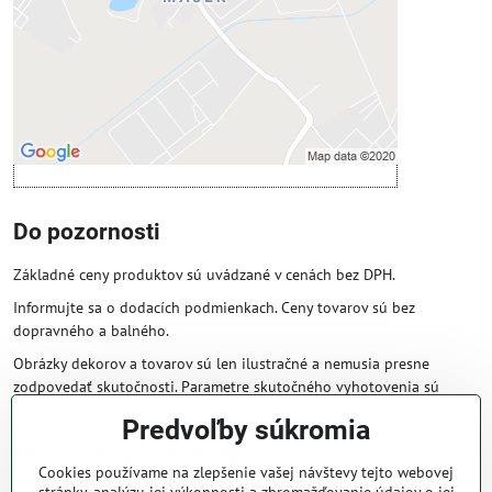
Povoliť a zapamätať - súhlas s druhom
cookie: Funkčné
Otvoriť obsah v novom okne
Do pozornosti
Základné ceny produktov sú uvádzané v cenách bez DPH.
Informujte sa o dodacích podmienkach. Ceny tovarov sú bez
dopravného a balného.
Obrázky dekorov a tovarov sú len ilustračné a nemusia presne
zodpovedať skutočnosti. Parametre skutočného vyhotovenia sú
väčšinou obsiahnuté v názve a popise produktu.
Predvoľby súkromia
Obchodné podmienky
Cookies používame na zlepšenie vašej návštevy tejto webovej