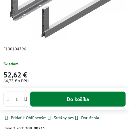
F100104796
Skladom
52,62 €
64,73 €
s DPH
Do košíka
Pridať k Obľúbeným
Strážny pes
Doručenia
Import kód:
208_00211