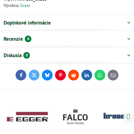
Výrobca:
Grass
Doplnkové informácie
Recenzie
0
Diskusia
0
Facebook
Twitter
Bluesky
Pinterest
Reddit
LinkedIn
WhatsApp
E-
mail