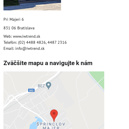
Pri Majeri 6
831 06 Bratislava
Web: www.iwtrend.sk
Telefón: (02) 4488 4826, 4487 2316
Email: info@iwtrend.sk
Zväčšite mapu a navigujte k nám
Externý obsah je blokovaný
Voľbami súkromia
Prajete si načítať externý obsah?
Povoliť tentokrát