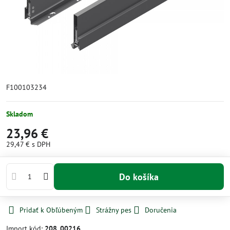
F100103234
Skladom
23,96 €
29,47 €
s DPH
Do košíka
Pridať k Obľúbeným
Strážny pes
Doručenia
Import kód:
208_00216