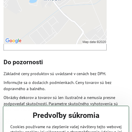
Povoliť a zapamätať - súhlas s druhom
cookie: Funkčné
Otvoriť obsah v novom okne
Do pozornosti
Základné ceny produktov sú uvádzané v cenách bez DPH.
Informujte sa o dodacích podmienkach. Ceny tovarov sú bez
dopravného a balného.
Obrázky dekorov a tovarov sú len ilustračné a nemusia presne
zodpovedať skutočnosti. Parametre skutočného vyhotovenia sú
väčšinou obsiahnuté v názve a popise produktu.
Predvoľby súkromia
Obchodné podmienky
Cookies používame na zlepšenie vašej návštevy tejto webovej