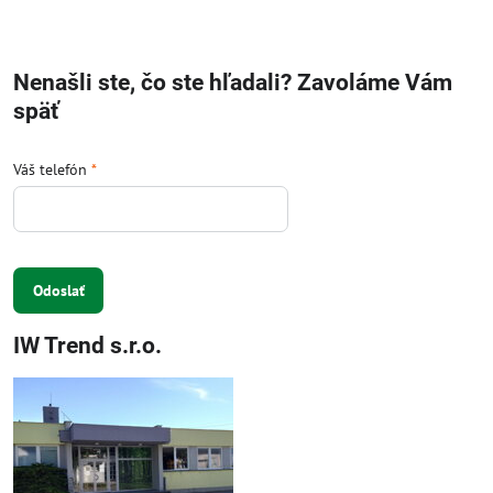
Nenašli ste, čo ste hľadali? Zavoláme Vám
späť
Váš telefón
*
Odoslať
IW Trend s.r.o.