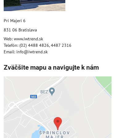
Pri Majeri 6
831 06 Bratislava
Web: www.iwtrend.sk
Telefón: (02) 4488 4826, 4487 2316
Email: info@iwtrend.sk
Zväčšite mapu a navigujte k nám
Externý obsah je blokovaný
Voľbami súkromia
Prajete si načítať externý obsah?
Povoliť tentokrát