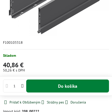
F100103318
Skladom
40,86 €
50,26 €
s DPH
Do košíka
Pridať k Obľúbeným
Strážny pes
Doručenia
Import kód:
208_00222