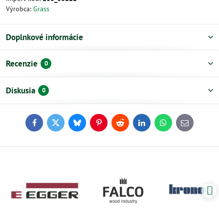
Výrobca:
Grass
Doplnkové informácie
Recenzie
0
Diskusia
0
Facebook
Twitter
Bluesky
Pinterest
Reddit
LinkedIn
WhatsApp
E-
mail