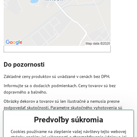
Povoliť a zapamätať - súhlas s druhom
cookie: Funkčné
Otvoriť obsah v novom okne
Do pozornosti
Základné ceny produktov sú uvádzané v cenách bez DPH.
Informujte sa o dodacích podmienkach. Ceny tovarov sú bez
dopravného a balného.
Obrázky dekorov a tovarov sú len ilustračné a nemusia presne
zodpovedať skutočnosti. Parametre skutočného vyhotovenia sú
väčšinou obsiahnuté v názve a popise produktu.
Predvoľby súkromia
Obchodné podmienky
Cookies používame na zlepšenie vašej návštevy tejto webovej