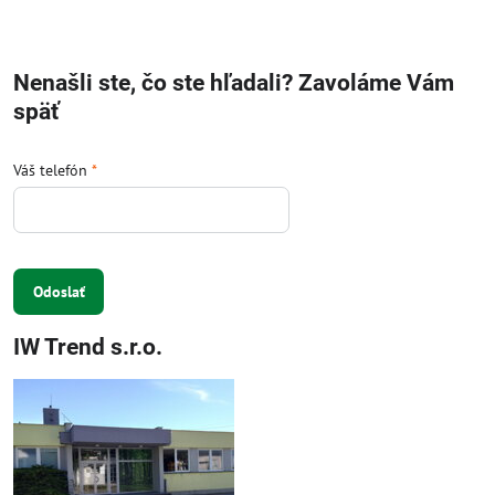
Nenašli ste, čo ste hľadali? Zavoláme Vám
späť
Váš telefón
*
Odoslať
IW Trend s.r.o.