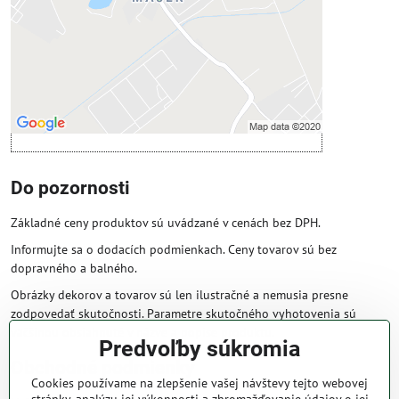
Povoliť a zapamätať - súhlas s druhom
cookie: Funkčné
Otvoriť obsah v novom okne
Do pozornosti
Základné ceny produktov sú uvádzané v cenách bez DPH.
Informujte sa o dodacích podmienkach. Ceny tovarov sú bez
dopravného a balného.
Obrázky dekorov a tovarov sú len ilustračné a nemusia presne
zodpovedať skutočnosti. Parametre skutočného vyhotovenia sú
väčšinou obsiahnuté v názve a popise produktu.
Predvoľby súkromia
Obchodné podmienky
Cookies používame na zlepšenie vašej návštevy tejto webovej