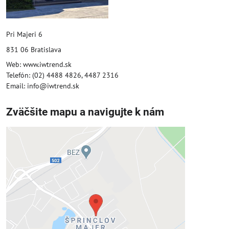
Pri Majeri 6
831 06 Bratislava
Web: www.iwtrend.sk
Telefón: (02) 4488 4826, 4487 2316
Email: info@iwtrend.sk
Zväčšite mapu a navigujte k nám
Externý obsah je blokovaný
Voľbami súkromia
Prajete si načítať externý obsah?
Povoliť tentokrát