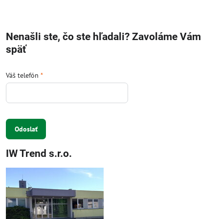
Nenašli ste, čo ste hľadali? Zavoláme Vám
späť
Váš telefón
*
Odoslať
IW Trend s.r.o.