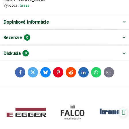
Výrobca:
Grass
Doplnkové informácie
Recenzie
0
Diskusia
0
Facebook
Twitter
Bluesky
Pinterest
Reddit
LinkedIn
WhatsApp
E-
mail