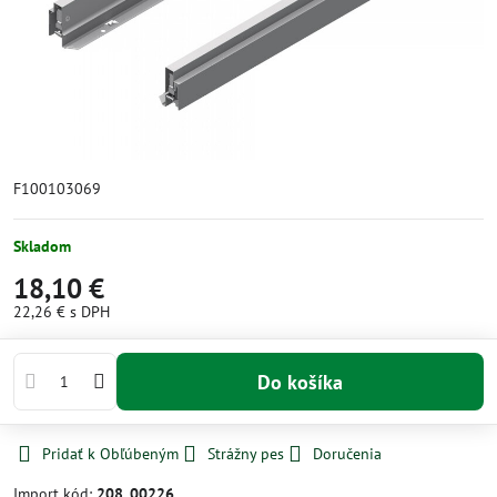
F100103069
Skladom
18,10 €
22,26 €
s DPH
Do košíka
Pridať k Obľúbeným
Strážny pes
Doručenia
Import kód:
208_00226