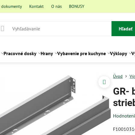
a dokumenty
Kontakt
O nás
BONUSY
Hľadať
Pracovné dosky
Hrany
Vybavenie pre kuchyne
Výklopy
V
Úvod
Vý
GR- 
stri
Hodnoten
F1001031