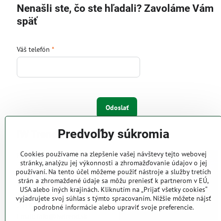
Nenašli ste, čo ste hľadali? Zavoláme Vám
späť
Váš telefón
*
Odoslať
Predvoľby súkromia
IW Trend s.r.o.
Cookies používame na zlepšenie vašej návštevy tejto webovej
Pri Majeri 6
stránky, analýzu jej výkonnosti a zhromažďovanie údajov o jej
831 06 Bratislava
používaní. Na tento účel môžeme použiť nástroje a služby tretích
strán a zhromaždené údaje sa môžu preniesť k partnerom v EÚ,
Web: www.iwtrend.sk
USA alebo iných krajinách. Kliknutím na „Prijať všetky cookies“
Telefón: (02) 4488 4826, 4487
vyjadrujete svoj súhlas s týmto spracovaním. Nižšie môžete nájsť
2316
podrobné informácie alebo upraviť svoje preferencie.
Email: info@iwtrend.sk