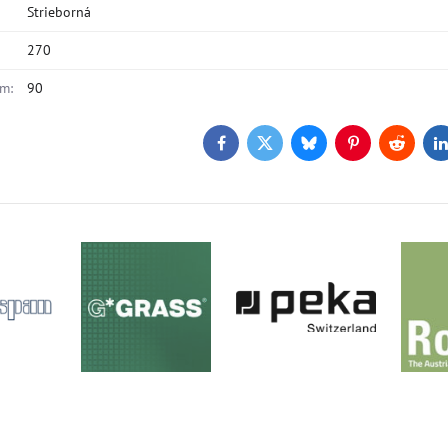
Strieborná
270
m:
90
Facebook
Twitter
Bluesky
Pinterest
Reddit
L