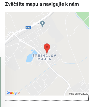
Zväčšite mapu a navigujte k nám
Externý obsah je blokovaný
Voľbami súkromia
Prajete si načítať externý obsah?
Povoliť tentokrát
Povoliť a zapamätať - súhlas s druhom
cookie: Funkčné
Otvoriť obsah v novom okne