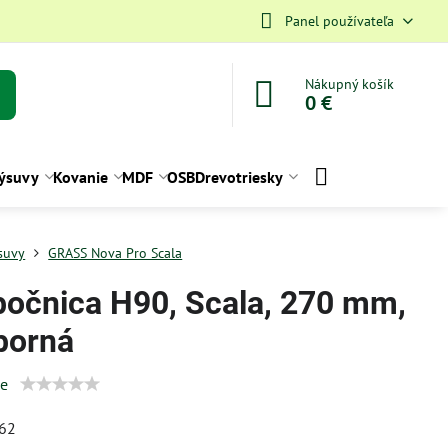
Panel používateľa
Nákupný košík
0 €
ýsuvy
Kovanie
MDF
OSB
Drevotriesky
suvy
GRASS Nova Pro Scala
bočnica H90, Scala, 270 mm,
eborná
ie
62