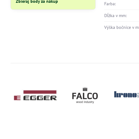
Zbieraj body za nákup
Farba:
Dĺžka v mm:
Výška bočnice v m