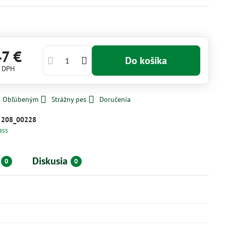
47 €
Do košíka
s DPH
 k Obľúbeným
Strážny pes
Doručenia
:
208_00228
ass
Diskusia
0
0