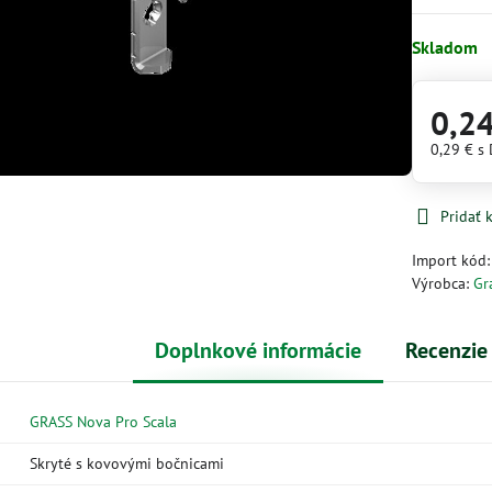
Skladom
0,2
0,29 €
s
Pridať
Import kód
Výrobca:
Gr
Doplnkové informácie
Recenzie
GRASS Nova Pro Scala
Skryté s kovovými bočnicami