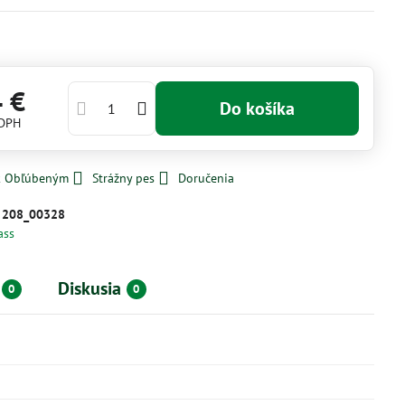
4 €
Do košíka
 DPH
 k Obľúbeným
Strážny pes
Doručenia
:
208_00328
ass
Diskusia
0
0