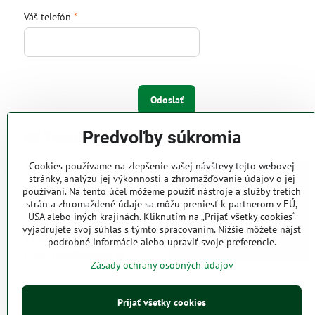
Váš telefón
*
Odoslať
Predvoľby súkromia
IW Trend s.r.o.
Cookies používame na zlepšenie vašej návštevy tejto webovej
Pri Majeri 6
stránky, analýzu jej výkonnosti a zhromažďovanie údajov o jej
831 06 Bratislava
používaní. Na tento účel môžeme použiť nástroje a služby tretích
strán a zhromaždené údaje sa môžu preniesť k partnerom v EÚ,
Web: www.iwtrend.sk
USA alebo iných krajinách. Kliknutím na „Prijať všetky cookies“
Telefón: (02) 4488 4826, 4487
vyjadrujete svoj súhlas s týmto spracovaním. Nižšie môžete nájsť
2316
podrobné informácie alebo upraviť svoje preferencie.
Email: info@iwtrend.sk
Zásady ochrany osobných údajov
Prijať všetky cookies