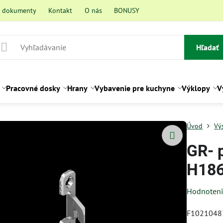
a dokumenty
Kontakt
O nás
BONUSY
Hľadať
Pracovné dosky
Hrany
Vybavenie pre kuchyne
Výklopy
V
Úvod
Vý
GR- 
H186,
Hodnoten
F1021048