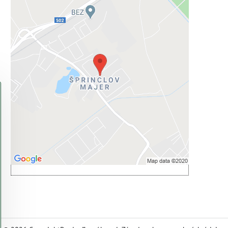
Externý obsah je blokovaný
Voľbami súkromia
Prajete si načítať externý obsah?
Povoliť tentokrát
Povoliť a zapamätať - súhlas s druhom
cookie: Funkčné
Otvoriť obsah v novom okne