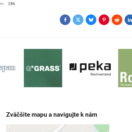
m:
186
Facebook
Twitter
Bluesky
Pinterest
Reddit
L
Zväčšite mapu a navigujte k nám