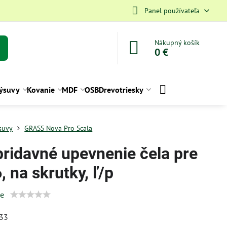
Panel používateľa
Nákupný košík
0 €
ýsuvy
Kovanie
MDF
OSB
Drevotriesky
suvy
GRASS Nova Pro Scala
pridavné upevnenie čela pre
 na skrutky, ľ/p
ie
33