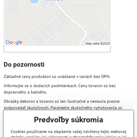
Povoliť a zapamätať - súhlas s druhom
cookie: Funkčné
Otvoriť obsah v novom okne
Do pozornosti
Základné ceny produktov sú uvádzané v cenách bez DPH.
Informujte sa o dodacích podmienkach. Ceny tovarov sú bez
dopravného a balného.
Obrázky dekorov a tovarov sú len ilustračné a nemusia presne
zodpovedať skutočnosti. Parametre skutočného vyhotovenia sú
väčšinou obsiahnuté v názve a popise produktu.
Predvoľby súkromia
Obchodné podmienky
Cookies používame na zlepšenie vašej návštevy tejto webovej