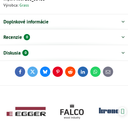
Výrobca:
Grass
Doplnkové informácie
Recenzie
0
Diskusia
0
Facebook
Twitter
Bluesky
Pinterest
Reddit
LinkedIn
WhatsApp
E-
mail