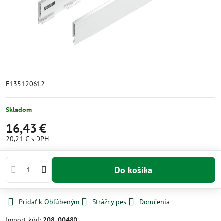
F135120612
Skladom
16,43 €
20,21 €
s DPH
Do košíka
Pridať k Obľúbeným
Strážny pes
Doručenia
Import kód:
208_00480