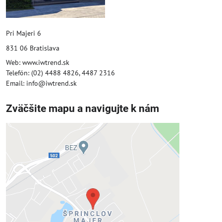
Pri Majeri 6
831 06 Bratislava
Web: www.iwtrend.sk
Telefón: (02) 4488 4826, 4487 2316
Email: info@iwtrend.sk
Zväčšite mapu a navigujte k nám
Externý obsah je blokovaný
Voľbami súkromia
Prajete si načítať externý obsah?
Povoliť tentokrát