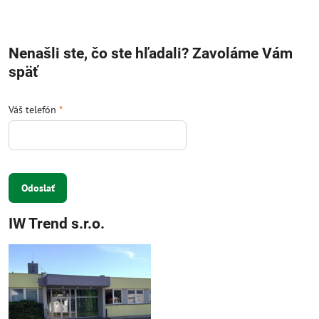
Nenašli ste, čo ste hľadali? Zavoláme Vám
späť
Váš telefón
*
Odoslať
IW Trend s.r.o.