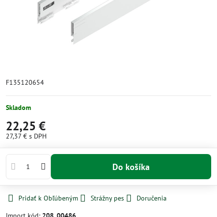
F135120654
Skladom
22,25 €
27,37 €
s DPH
Do košíka
Pridať k Obľúbeným
Strážny pes
Doručenia
Import kód:
208_00486