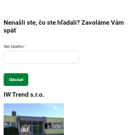
Nenašli ste, čo ste hľadali? Zavoláme Vám
späť
Váš telefón
*
Odoslať
IW Trend s.r.o.