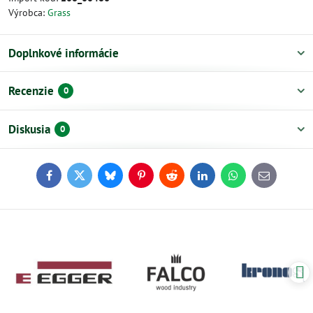
Výrobca:
Grass
Doplnkové informácie
Recenzie
0
Diskusia
0
Facebook
Twitter
Bluesky
Pinterest
Reddit
LinkedIn
WhatsApp
E-
mail