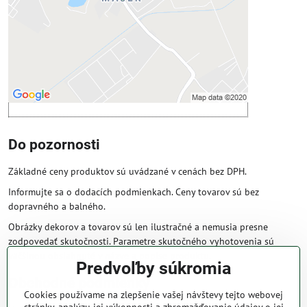
Povoliť a zapamätať - súhlas s druhom
cookie: Funkčné
Otvoriť obsah v novom okne
Do pozornosti
Základné ceny produktov sú uvádzané v cenách bez DPH.
Informujte sa o dodacích podmienkach. Ceny tovarov sú bez
dopravného a balného.
Obrázky dekorov a tovarov sú len ilustračné a nemusia presne
zodpovedať skutočnosti. Parametre skutočného vyhotovenia sú
väčšinou obsiahnuté v názve a popise produktu.
Predvoľby súkromia
Obchodné podmienky
Cookies používame na zlepšenie vašej návštevy tejto webovej