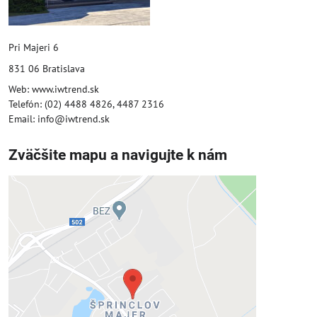
Pri Majeri 6
831 06 Bratislava
Web: www.iwtrend.sk
Telefón: (02) 4488 4826, 4487 2316
Email: info@iwtrend.sk
Zväčšite mapu a navigujte k nám
Externý obsah je blokovaný
Voľbami súkromia
Prajete si načítať externý obsah?
Povoliť tentokrát