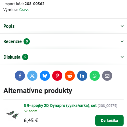
Import kód:
208_00562
Výrobca:
Grass
Popis
Recenzie
0
Diskusia
0
Facebook
Twitter
Bluesky
Pinterest
Reddit
LinkedIn
WhatsApp
E-
mail
Alternatívne produkty
GR- spojky 2D, Dynapro (výška/šírka), set
(208_00575)
Skladom
6,45 €
Do košíka