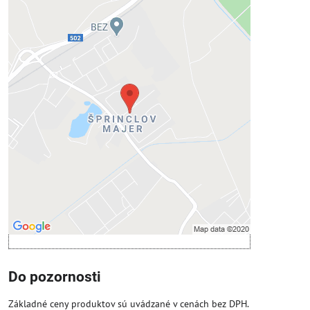
Externý obsah je blokovaný
Voľbami súkromia
Prajete si načítať externý obsah?
Povoliť tentokrát
Povoliť a zapamätať - súhlas s druhom
cookie: Funkčné
Otvoriť obsah v novom okne
Do pozornosti
Základné ceny produktov sú uvádzané v cenách bez DPH.