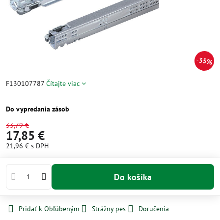
35%
F130107787
Čítajte viac
Do vypredania zásob
33,79 €
17,85 €
21,96 €
s DPH
Do košíka
Pridať k Obľúbeným
Strážny pes
Doručenia