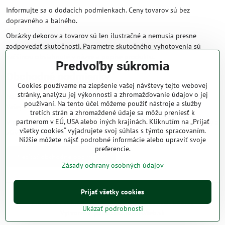
Informujte sa o dodacích podmienkach. Ceny tovarov sú bez
dopravného a balného.
Obrázky dekorov a tovarov sú len ilustračné a nemusia presne
zodpovedať skutočnosti. Parametre skutočného vyhotovenia sú
väčšinou obsiahnuté v názve a popise produktu.
Predvoľby súkromia
Obchodné podmienky
Cookies používame na zlepšenie vašej návštevy tejto webovej
stránky, analýzu jej výkonnosti a zhromažďovanie údajov o jej
Naše obchodné podmienky zaručujú bezproblémové spracovanie
používaní. Na tento účel môžeme použiť nástroje a služby
Vašej zakázky online.
tretích strán a zhromaždené údaje sa môžu preniesť k
partnerom v EÚ, USA alebo iných krajinách. Kliknutím na „Prijať
V prípade, že máte s nami už dojednané obchodné podmienky, ceny a
všetky cookies“ vyjadrujete svoj súhlas s týmto spracovaním.
zľavy z minulosti, platia tie, ktoré sú pre Vás výhodnejšie.
Nižšie môžete nájsť podrobné informácie alebo upraviť svoje
preferencie.
Prečítať obchodné podmienky
Zásady ochrany osobných údajov
©
2026
Copyright
Prijať všetky cookies
Predvoľby súkromia
Zásady ochrany osobných údajov
Ukázať podrobnosti
Vytvorené pomocou:
BiznisWeb.sk