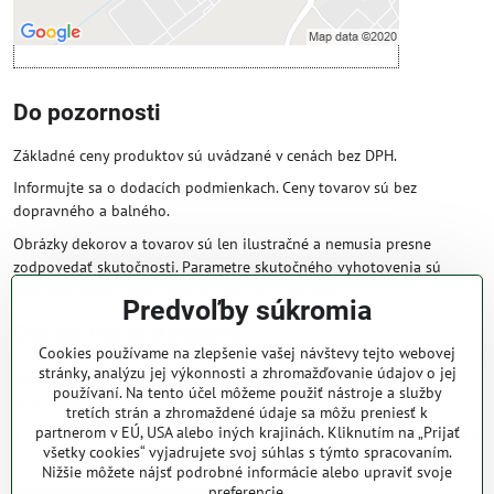
Do pozornosti
Základné ceny produktov sú uvádzané v cenách bez DPH.
Informujte sa o dodacích podmienkach. Ceny tovarov sú bez
dopravného a balného.
Obrázky dekorov a tovarov sú len ilustračné a nemusia presne
zodpovedať skutočnosti. Parametre skutočného vyhotovenia sú
väčšinou obsiahnuté v názve a popise produktu.
Predvoľby súkromia
Obchodné podmienky
Cookies používame na zlepšenie vašej návštevy tejto webovej
stránky, analýzu jej výkonnosti a zhromažďovanie údajov o jej
Naše obchodné podmienky zaručujú bezproblémové spracovanie
používaní. Na tento účel môžeme použiť nástroje a služby
Vašej zakázky online.
tretích strán a zhromaždené údaje sa môžu preniesť k
partnerom v EÚ, USA alebo iných krajinách. Kliknutím na „Prijať
V prípade, že máte s nami už dojednané obchodné podmienky, ceny a
všetky cookies“ vyjadrujete svoj súhlas s týmto spracovaním.
zľavy z minulosti, platia tie, ktoré sú pre Vás výhodnejšie.
Nižšie môžete nájsť podrobné informácie alebo upraviť svoje
preferencie.