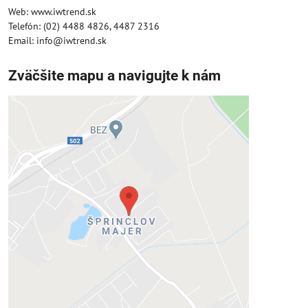
Web: www.iwtrend.sk
Telefón: (02) 4488 4826, 4487 2316
Email: info@iwtrend.sk
Zväčšite mapu a navigujte k nám
Externý obsah je blokovaný
Voľbami súkromia
Prajete si načítať externý obsah?
Povoliť tentokrát
Povoliť a zapamätať - súhlas s druhom
cookie: Funkčné
Otvoriť obsah v novom okne