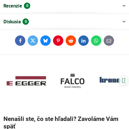
Recenzie
0
Diskusia
0
Facebook
Twitter
Bluesky
Pinterest
Reddit
LinkedIn
WhatsApp
E-
mail
Nenašli ste, čo ste hľadali? Zavoláme Vám
späť