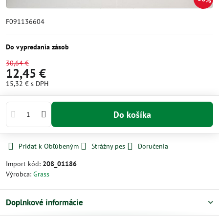
F091136604
Do vypredania zásob
30,64 €
12,45 €
15,32 €
s DPH
Do košíka
Pridať k Obľúbeným
Strážny pes
Doručenia
Import kód:
208_01186
Výrobca:
Grass
Doplnkové informácie