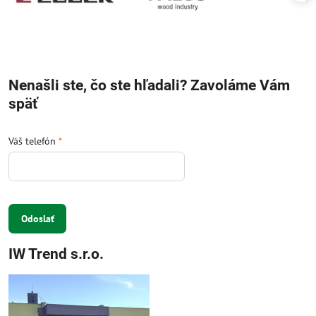
Nenašli ste, čo ste hľadali? Zavoláme Vám
späť
Váš telefón
*
Odoslať
IW Trend s.r.o.