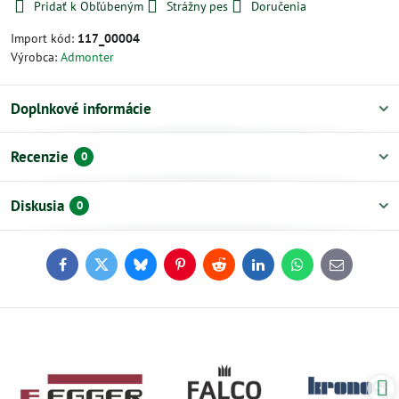
Pridať k Obľúbeným
Strážny pes
Doručenia
Import kód:
117_00004
Výrobca:
Admonter
Doplnkové informácie
Recenzie
0
Diskusia
0
Facebook
Twitter
Bluesky
Pinterest
Reddit
LinkedIn
WhatsApp
E-
mail