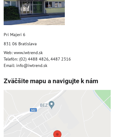
Pri Majeri 6
831 06 Bratislava
Web: www.iwtrend.sk
Telefón: (02) 4488 4826, 4487 2316
Email: info@iwtrend.sk
Zväčšite mapu a navigujte k nám
Externý obsah je blokovaný
Voľbami súkromia
Prajete si načítať externý obsah?