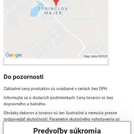
Povoliť tentokrát
Povoliť a zapamätať - súhlas s druhom
cookie: Funkčné
Otvoriť obsah v novom okne
Do pozornosti
Základné ceny produktov sú uvádzané v cenách bez DPH.
Informujte sa o dodacích podmienkach. Ceny tovarov sú bez
dopravného a balného.
Obrázky dekorov a tovarov sú len ilustračné a nemusia presne
zodpovedať skutočnosti. Parametre skutočného vyhotovenia sú
väčšinou obsiahnuté v názve a popise produktu.
Predvoľby súkromia