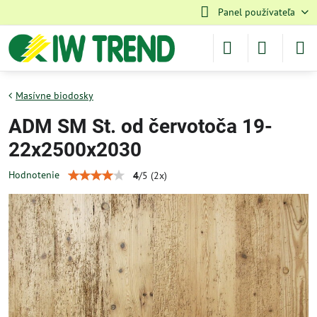
Panel používateľa
Masívne biodosky
ADM SM St. od červotoča 19-
22x2500x2030
Hodnotenie
4
/
5
(
2
x)