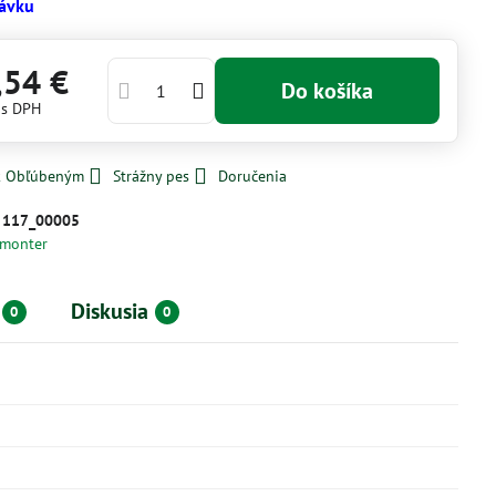
ávku
,54 €
Do košíka
€
s DPH
 k Obľúbeným
Strážny pes
Doručenia
:
117_00005
monter
Diskusia
0
0