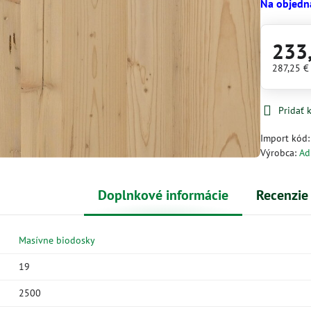
Na objedn
233
287,25 
Pridať
Import kód
Výrobca:
Ad
Doplnkové informácie
Recenzie
Masívne biodosky
19
2500