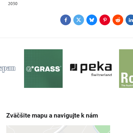
2030
Facebook
Twitter
Bluesky
Pinterest
Reddit
L
Zväčšite mapu a navigujte k nám