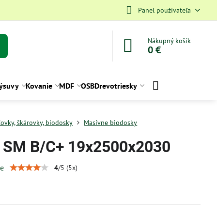
Panel používateľa
Nákupný košík
0 €
ýsuvy
Kovanie
MDF
OSB
Drevotriesky
ťovky, škárovky, biodosky
Masívne biodosky
SM B/C+ 19x2500x2030
ie
4
/
5
(
5
x)