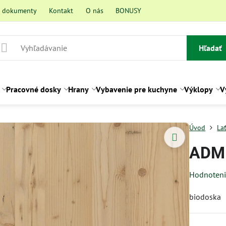
a dokumenty
Kontakt
O nás
BONUSY
Hľadať
Pracovné dosky
Hrany
Vybavenie pre kuchyne
Výklopy
V
Úvod
La
ADM 
Hodnoten
biodoska