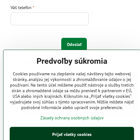
Váš telefón
*
Odoslať
Predvoľby súkromia
IW Trend s.r.o.
Cookies používame na zlepšenie vašej návštevy tejto webovej
Pri Majeri 6
stránky, analýzu jej výkonnosti a zhromažďovanie údajov o jej
831 06 Bratislava
používaní. Na tento účel môžeme použiť nástroje a služby tretích
strán a zhromaždené údaje sa môžu preniesť k partnerom v EÚ,
Web: www.iwtrend.sk
USA alebo iných krajinách. Kliknutím na „Prijať všetky cookies“
Telefón: (02) 4488 4826, 4487
vyjadrujete svoj súhlas s týmto spracovaním. Nižšie môžete nájsť
2316
podrobné informácie alebo upraviť svoje preferencie.
Email: info@iwtrend.sk
Zásady ochrany osobných údajov
Prijať všetky cookies