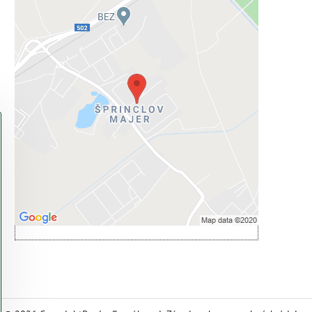
Externý obsah je blokovaný
Voľbami súkromia
Prajete si načítať externý obsah?
Povoliť tentokrát
Povoliť a zapamätať - súhlas s druhom
cookie: Funkčné
Otvoriť obsah v novom okne