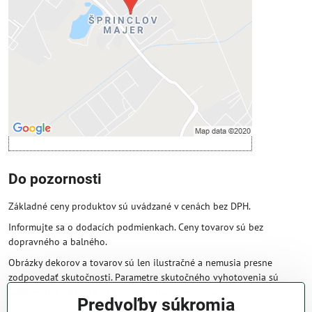
Povoliť tentokrát
Povoliť a zapamätať - súhlas s druhom
cookie: Funkčné
Otvoriť obsah v novom okne
Do pozornosti
Základné ceny produktov sú uvádzané v cenách bez DPH.
Informujte sa o dodacích podmienkach. Ceny tovarov sú bez
dopravného a balného.
Obrázky dekorov a tovarov sú len ilustračné a nemusia presne
zodpovedať skutočnosti. Parametre skutočného vyhotovenia sú
väčšinou obsiahnuté v názve a popise produktu.
Predvoľby súkromia