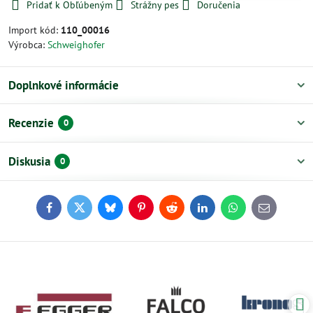
Pridať k Obľúbeným
Strážny pes
Doručenia
Import kód:
110_00016
Výrobca:
Schweighofer
Doplnkové informácie
Recenzie
0
Diskusia
0
Facebook
Twitter
Bluesky
Pinterest
Reddit
LinkedIn
WhatsApp
E-
mail