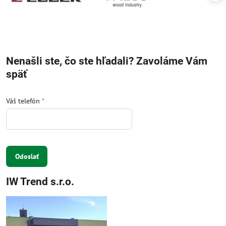
Nenašli ste, čo ste hľadali? Zavoláme Vám
späť
Váš telefón
*
Odoslať
IW Trend s.r.o.