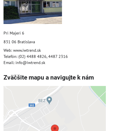
Pri Majeri 6
831 06 Bratislava
Web: www.iwtrend.sk
Telefón: (02) 4488 4826, 4487 2316
Email: info@iwtrend.sk
Zväčšite mapu a navigujte k nám
Externý obsah je blokovaný
Voľbami súkromia
Prajete si načítať externý obsah?