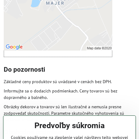
Povoliť tentokrát
Povoliť a zapamätať - súhlas s druhom
cookie: Funkčné
Otvoriť obsah v novom okne
Do pozornosti
Základné ceny produktov sú uvádzané v cenách bez DPH.
Informujte sa o dodacích podmienkach. Ceny tovarov sú bez
dopravného a balného.
Obrázky dekorov a tovarov sú len ilustračné a nemusia presne
zodpovedať skutočnosti. Parametre skutočného vyhotovenia sú
väčšinou obsiahnuté v názve a popise produktu.
Predvoľby súkromia
Obchodné podmienky
Cookies používame na zlepšenie vašej návštevy tejto webovej