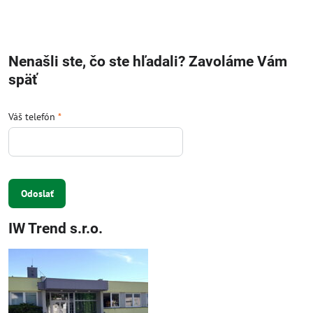
Nenašli ste, čo ste hľadali? Zavoláme Vám
späť
Váš telefón
*
Odoslať
IW Trend s.r.o.