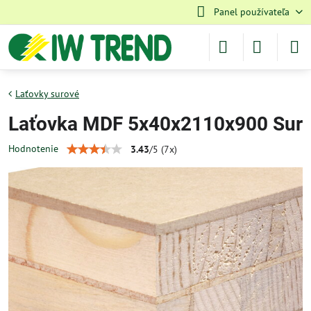
Panel používateľa
Laťovky surové
Laťovka MDF 5x40x2110x900 Sur
Hodnotenie
3.43
/
5
(
7
x)