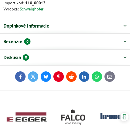
Import kód:
110_00013
Výrobca:
Schweighofer
Doplnkové informácie
Recenzie
0
Diskusia
0
Facebook
Twitter
Bluesky
Pinterest
Reddit
LinkedIn
WhatsApp
E-
mail