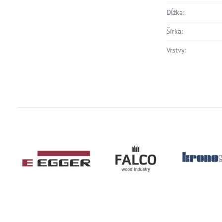
Dĺžka:
Šírka:
Vrstvy: