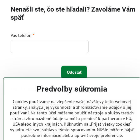
Nenašli ste, čo ste hľadali? Zavoláme Vám
späť
Váš telefón
*
Odoslať
Predvoľby súkromia
IW Trend s.r.o.
Cookies používame na zlepšenie vašej návštevy tejto webovej
Pri Majeri 6
stránky, analýzu jej výkonnosti a zhromažďovanie údajov o jej
831 06 Bratislava
používaní. Na tento účel môžeme použiť nástroje a služby tretích
strán a zhromaždené údaje sa môžu preniesť k partnerom v EÚ,
Web: www.iwtrend.sk
USA alebo iných krajinách. Kliknutím na „Prijať všetky cookies“
Telefón: (02) 4488 4826, 4487
vyjadrujete svoj súhlas s týmto spracovaním. Nižšie môžete nájsť
2316
podrobné informácie alebo upraviť svoje preferencie.