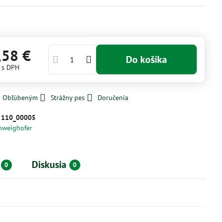
,58 €
Do košíka
€
s DPH
 k Obľúbeným
Strážny pes
Doručenia
:
110_00005
hweighofer
Diskusia
0
0