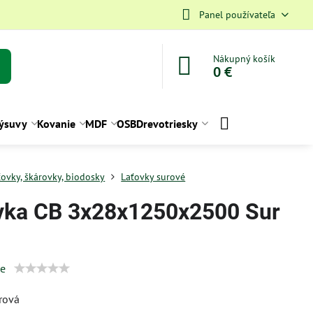
Panel používateľa
Nákupný košík
0 €
ýsuvy
Kovanie
MDF
OSB
Drevotriesky
ťovky, škárovky, biodosky
Laťovky surové
vka CB 3x28x1250x2500 Sur
ie
rová