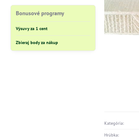
Bonusové programy
Výsuvy za 1 cent
Zbieraj body za nákup
Kategória:
Hrúbka: