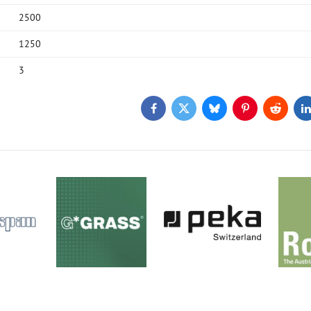
2500
1250
3
Facebook
Twitter
Bluesky
Pinterest
Reddit
L