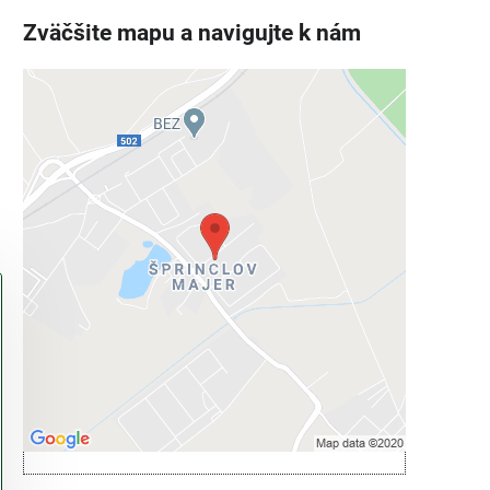
Zväčšite mapu a navigujte k nám
Externý obsah je blokovaný
Voľbami súkromia
Prajete si načítať externý obsah?
Povoliť tentokrát
Povoliť a zapamätať - súhlas s druhom
cookie: Funkčné
Otvoriť obsah v novom okne