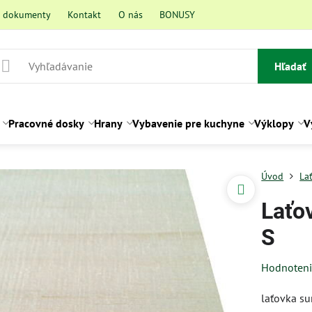
a dokumenty
Kontakt
O nás
BONUSY
Hľadať
Pracovné dosky
Hrany
Vybavenie pre kuchyne
Výklopy
V
Úvod
La
Laťo
S
Hodnoten
laťovka su