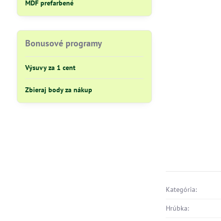
MDF prefarbené
Bonusové programy
Výsuvy za 1 cent
Zbieraj body za nákup
Kategória:
Hrúbka: