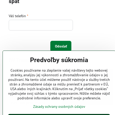
späť
Váš telefón
*
Odoslať
Predvoľby súkromia
IW Trend s.r.o.
Cookies používame na zlepšenie vašej návštevy tejto webovej
Pri Majeri 6
stránky, analýzu jej výkonnosti a zhromažďovanie údajov o jej
831 06 Bratislava
používaní. Na tento účel môžeme použiť nástroje a služby tretích
strán a zhromaždené údaje sa môžu preniesť k partnerom v EÚ,
Web: www.iwtrend.sk
USA alebo iných krajinách. Kliknutím na „Prijať všetky cookies“
Telefón: (02) 4488 4826, 4487
vyjadrujete svoj súhlas s týmto spracovaním. Nižšie môžete nájsť
2316
podrobné informácie alebo upraviť svoje preferencie.
Email: info@iwtrend.sk
Zásady ochrany osobných údajov