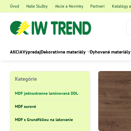
Úvod
Naše Služby
Akcie a Novinky
Partneri
Katalógy 
AKCIA
Výpredaj
Dekoratívne materiály
Dyhované materiály
Kategórie
MDF jednostranne laminovaná DDL
MDF surové
MDF s Grundfóliou na lakovanie