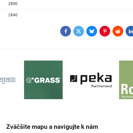
2800
1840
Facebook
Twitter
Bluesky
Pinterest
Reddit
L
Zväčšite mapu a navigujte k nám