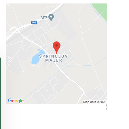
Externý obsah je blokovaný
Voľbami súkromia
Prajete si načítať externý obsah?
Povoliť tentokrát
Povoliť a zapamätať - súhlas s druhom
cookie: Funkčné
Otvoriť obsah v novom okne