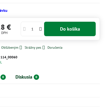
ávku
28 €
Do košíka
s DPH
 k Obľúbeným
Strážny pes
Doručenia
:
114_00060
L
Diskusia
0
0