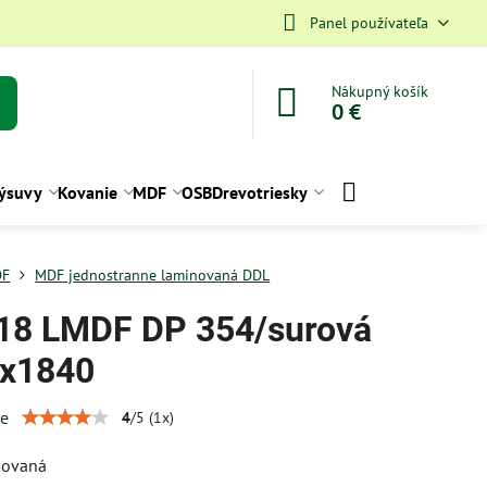
Panel používateľa
Nákupný košík
0 €
ýsuvy
Kovanie
MDF
OSB
Drevotriesky
DF
MDF jednostranne laminovaná DDL
18 LMDF DP 354/surová
x1840
ie
4
/
5
(
1
x)
novaná