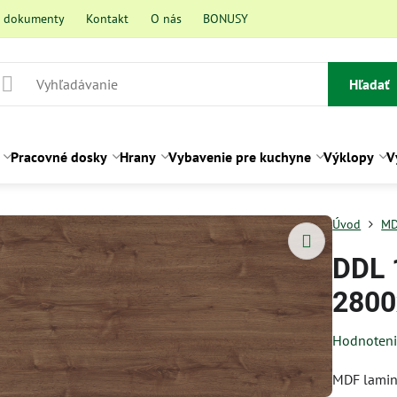
a dokumenty
Kontakt
O nás
BONUSY
Hľadať
Pracovné dosky
Hrany
Vybavenie pre kuchyne
Výklopy
V
Úvod
M
DDL 
2800
Hodnoten
MDF lami