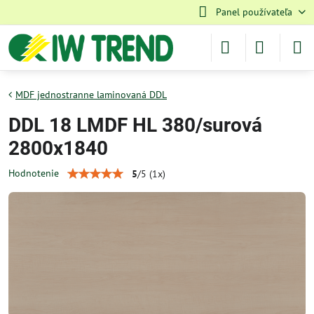
Panel používateľa
MDF jednostranne laminovaná DDL
DDL 18 LMDF HL 380/surová
2800x1840
Hodnotenie
5
/
5
(
1
x)