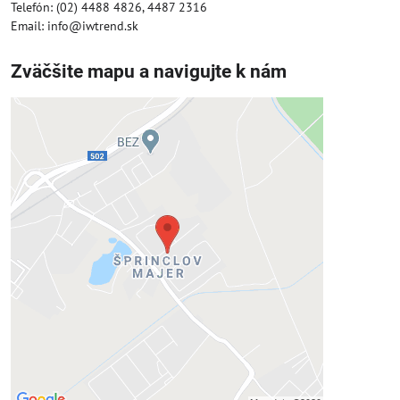
Telefón: (02) 4488 4826, 4487 2316
Email: info@iwtrend.sk
Zväčšite mapu a navigujte k nám
Externý obsah je blokovaný
Voľbami súkromia
Prajete si načítať externý obsah?
Povoliť tentokrát
Povoliť a zapamätať - súhlas s druhom
cookie: Funkčné
Otvoriť obsah v novom okne