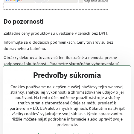
Do pozornosti
Základné ceny produktov sú uvádzané v cenách bez DPH.
Informujte sa o dodacích podmienkach. Ceny tovarov sú bez
dopravného a balného.
Obrázky dekorov a tovarov sú len ilustračné a nemusia presne
zodpovedať skutočnosti. Parametre skutočného vyhotovenia sú
väčšinou obsiahnuté v názve a popise produktu.
Predvoľby súkromia
Obchodné podmienky
Cookies používame na zlepšenie vašej návštevy tejto webovej
stránky, analýzu jej výkonnosti a zhromažďovanie údajov o jej
Naše obchodné podmienky zaručujú bezproblémové spracovanie
používaní. Na tento účel môžeme použiť nástroje a služby
Vašej zakázky online.
tretích strán a zhromaždené údaje sa môžu preniesť k
partnerom v EÚ, USA alebo iných krajinách. Kliknutím na „Prijať
V prípade, že máte s nami už dojednané obchodné podmienky, ceny a
všetky cookies“ vyjadrujete svoj súhlas s týmto spracovaním.
zľavy z minulosti, platia tie, ktoré sú pre Vás výhodnejšie.
Nižšie môžete nájsť podrobné informácie alebo upraviť svoje
preferencie.
Prečítať obchodné podmienky