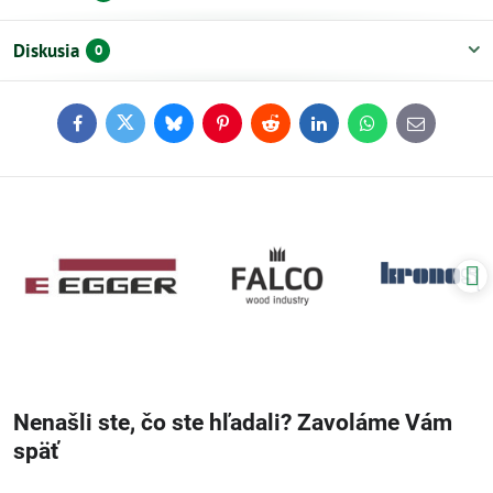
Diskusia
0
Facebook
Twitter
Bluesky
Pinterest
Reddit
LinkedIn
WhatsApp
E-
mail
Nenašli ste, čo ste hľadali? Zavoláme Vám
späť