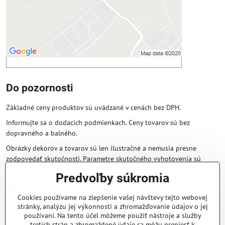
Povoliť a zapamätať - súhlas s druhom
cookie: Funkčné
Otvoriť obsah v novom okne
Do pozornosti
Základné ceny produktov sú uvádzané v cenách bez DPH.
Informujte sa o dodacích podmienkach. Ceny tovarov sú bez
dopravného a balného.
Obrázky dekorov a tovarov sú len ilustračné a nemusia presne
zodpovedať skutočnosti. Parametre skutočného vyhotovenia sú
väčšinou obsiahnuté v názve a popise produktu.
Predvoľby súkromia
Obchodné podmienky
Cookies používame na zlepšenie vašej návštevy tejto webovej
stránky, analýzu jej výkonnosti a zhromažďovanie údajov o jej
Naše obchodné podmienky zaručujú bezproblémové spracovanie
používaní. Na tento účel môžeme použiť nástroje a služby
Vašej zakázky online.
tretích strán a zhromaždené údaje sa môžu preniesť k