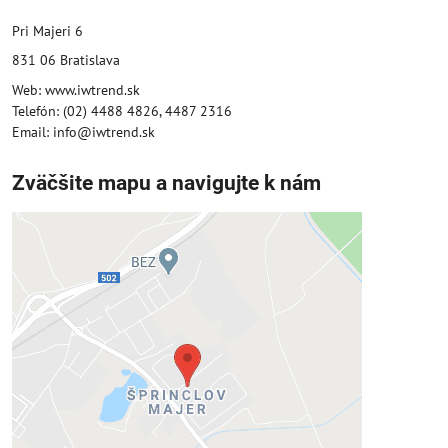
Pri Majeri 6
831 06 Bratislava
Web: www.iwtrend.sk
Telefón: (02) 4488 4826, 4487 2316
Email: info@iwtrend.sk
Zväčšite mapu a navigujte k nám
Externý obsah je blokovaný
Voľbami súkromia
Prajete si načítať externý obsah?
Povoliť tentokrát