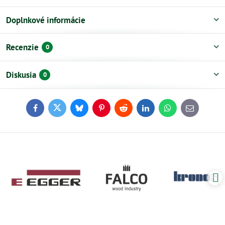
Doplnkové informácie
Recenzie
0
Diskusia
0
Facebook
Twitter
Bluesky
Pinterest
Reddit
LinkedIn
WhatsApp
E-
mail