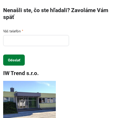
Nenašli ste, čo ste hľadali? Zavoláme Vám
späť
Váš telefón
*
Odoslať
IW Trend s.r.o.