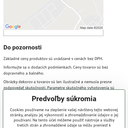
cookie: Funkčné
Otvoriť obsah v novom okne
Do pozornosti
Základné ceny produktov sú uvádzané v cenách bez DPH.
Informujte sa o dodacích podmienkach. Ceny tovarov sú bez
dopravného a balného.
Obrázky dekorov a tovarov sú len ilustračné a nemusia presne
zodpovedať skutočnosti. Parametre skutočného vyhotovenia sú
väčšinou obsiahnuté v názve a popise produktu.
Predvoľby súkromia
Obchodné podmienky
Cookies používame na zlepšenie vašej návštevy tejto webovej
stránky, analýzu jej výkonnosti a zhromažďovanie údajov o jej
Naše obchodné podmienky zaručujú bezproblémové spracovanie
používaní. Na tento účel môžeme použiť nástroje a služby
Vašej zakázky online.
tretích strán a zhromaždené údaje sa môžu preniesť k