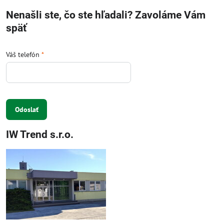
Nenašli ste, čo ste hľadali? Zavoláme Vám
späť
Váš telefón
*
Odoslať
IW Trend s.r.o.