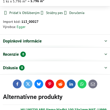
1
ks
x 5.796 m
=
5.796
m
Pridať k Obľúbeným
Strážny pes
Doručenia
Import kód:
113_00027
Výrobca:
Egger
Doplnkové informácie
Recenzie
0
Diskusia
0
Facebook
Twitter
Bluesky
Pinterest
Reddit
LinkedIn
WhatsApp
E-
mail
Alternatívne produkty
HU 190720 ABS čierna hladká 100 23x1mm MAT / U999