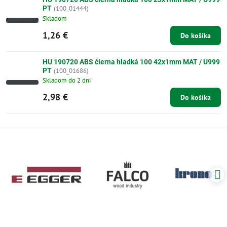
PT
(100_01444)
Skladom
1,26 €
Do košíka
HU 190720 ABS čierna hladká 100 42x1mm MAT / U999
PT
(100_01686)
Skladom do 2 dni
2,98 €
Do košíka