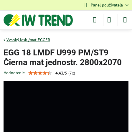
Panel používateľa
Vysoký lesk /mat EGGER
EGG 18 LMDF U999 PM/ST9
Čierna mat jednostr. 2800x2070
Hodnotenie
4.43
/
5
(
7
x)