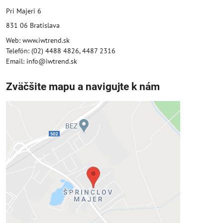
Pri Majeri 6
831 06 Bratislava
Web: www.iwtrend.sk
Telefón: (02) 4488 4826, 4487 2316
Email: info@iwtrend.sk
Zväčšite mapu a navigujte k nám
Externý obsah je blokovaný
Voľbami súkromia
Prajete si načítať externý obsah?
Povoliť tentokrát
Povoliť a zapamätať - súhlas s druhom