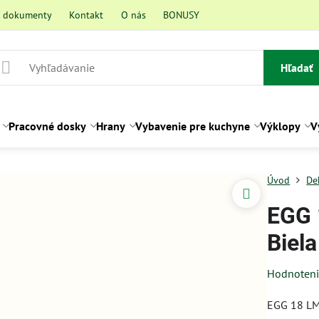
a dokumenty
Kontakt
O nás
BONUSY
Hľadať
Pracovné dosky
Hrany
Vybavenie pre kuchyne
Výklopy
V
Úvod
De
EGG 
Biel
Hodnoten
EGG 18 L