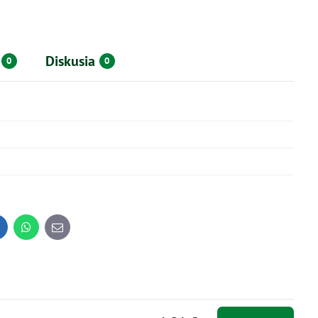
Diskusia
0
0
inkedIn
WhatsApp
E-
mail