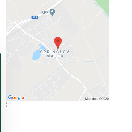
Externý obsah je blokovaný
Voľbami súkromia
Prajete si načítať externý obsah?
Povoliť tentokrát
Povoliť a zapamätať - súhlas s druhom
cookie: Funkčné
Otvoriť obsah v novom okne