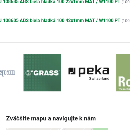
U 108685 ABS biela hladká 100 22x1mm MAT / W1100 PT
(100
U 108685 ABS biela hladká 100 42x1mm MAT / W1100 PT
(100
Zväčšite mapu a navigujte k nám