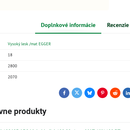
Doplnkové informácie
Recenzie
Vysoký lesk /mat EGGER
18
2800
2070
Facebook
Twitter
Bluesky
Pinterest
Reddit
L
ívne produkty