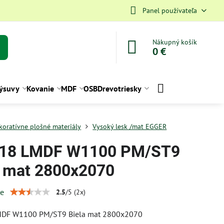
Panel používateľa
Nákupný košík
0 €
ýsuvy
Kovanie
MDF
OSB
Drevotriesky
koratívne plošné materiály
Vysoký lesk /mat EGGER
18 LMDF W1100 PM/ST9
a mat 2800x2070
ie
2.5
/
5
(
2
x)
MDF W1100 PM/ST9 Biela mat 2800x2070