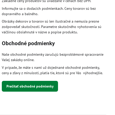
Základné ceny produktov sú uvádzané v cenách bez DPH.
Informujte sa o dodacích podmienkach. Ceny tovarov sú bez
dopravného a balného.
Obrázky dekorov a tovarov sú len ilustračné a nemusia presne
zodpovedať skutočnosti. Parametre skutočného vyhotovenia sú
väčšinou obsiahnuté v názve a popise produktu.
Obchodné podmienky
Naše obchodné podmienky zaručujú bezproblémové spracovanie
Vašej zakázky online.
V prípade, že máte s nami už dojednané obchodné podmienky,
ceny a zľavy z minulosti, platia tie, ktoré sú pre Vás výhodnejšie.
Prečítať obchodné podmienky