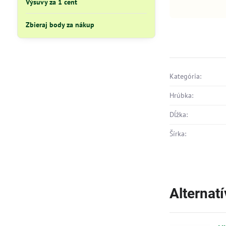
Výsuvy za 1 cent
Zbieraj body za nákup
Kategória:
Hrúbka:
Dĺžka:
Šírka:
Alternat