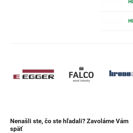
H
H
Nenašli ste, čo ste hľadali? Zavoláme Vám
späť