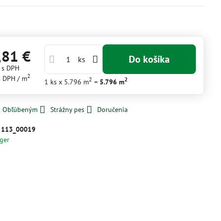
,81 €
Do košíka
ks
€
s DPH
2
s DPH
/ m
2
2
1
ks
x 5.796 m
=
5.796
m
 k Obľúbeným
Strážny pes
Doručenia
:
113_00019
ger