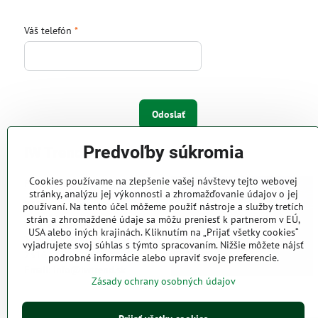
Váš telefón
*
Odoslať
Predvoľby súkromia
IW Trend s.r.o.
Cookies používame na zlepšenie vašej návštevy tejto webovej
Pri Majeri 6
stránky, analýzu jej výkonnosti a zhromažďovanie údajov o jej
831 06 Bratislava
používaní. Na tento účel môžeme použiť nástroje a služby tretích
strán a zhromaždené údaje sa môžu preniesť k partnerom v EÚ,
Web: www.iwtrend.sk
USA alebo iných krajinách. Kliknutím na „Prijať všetky cookies“
Telefón: (02) 4488 4826, 4487
vyjadrujete svoj súhlas s týmto spracovaním. Nižšie môžete nájsť
2316
podrobné informácie alebo upraviť svoje preferencie.
Email: info@iwtrend.sk
Zásady ochrany osobných údajov