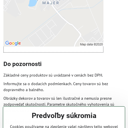
Povoliť tentokrát
Povoliť a zapamätať - súhlas s druhom
cookie: Funkčné
Otvoriť obsah v novom okne
Do pozornosti
Základné ceny produktov sú uvádzané v cenách bez DPH.
Informujte sa o dodacích podmienkach. Ceny tovarov sú bez
dopravného a balného.
Obrázky dekorov a tovarov sú len ilustračné a nemusia presne
zodpovedať skutočnosti. Parametre skutočného vyhotovenia sú
väčšinou obsiahnuté v názve a popise produktu.
Predvoľby súkromia
Obchodné podmienky
Cookies používame na zlepšenie vašej návštevy tejto webovej