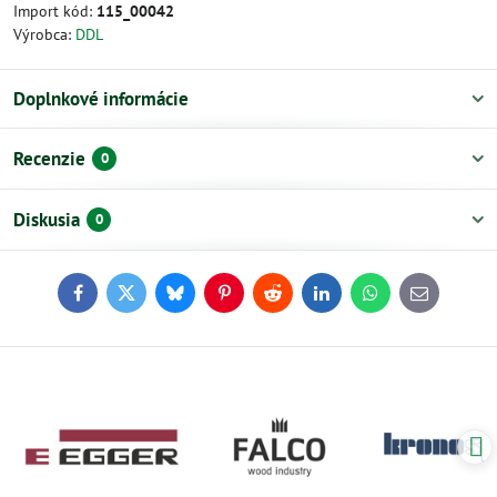
Import kód:
115_00042
Výrobca:
DDL
Doplnkové informácie
Recenzie
0
Diskusia
0
Facebook
Twitter
Bluesky
Pinterest
Reddit
LinkedIn
WhatsApp
E-
mail