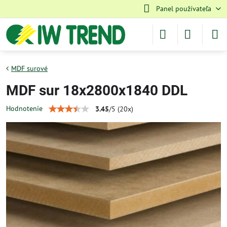
Panel používateľa
MDF surové
MDF sur 18x2800x1840 DDL
Hodnotenie
3.45
/
5
(
20
x)