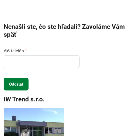
Nenašli ste, čo ste hľadali? Zavoláme Vám
späť
Váš telefón
*
Odoslať
IW Trend s.r.o.