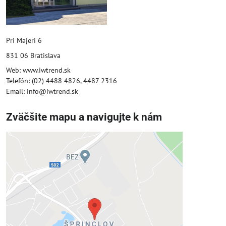
Pri Majeri 6
831 06 Bratislava
Web: www.iwtrend.sk
Telefón: (02) 4488 4826, 4487 2316
Email: info@iwtrend.sk
Zväčšite mapu a navigujte k nám
Externý obsah je blokovaný
Voľbami súkromia
Prajete si načítať externý obsah?