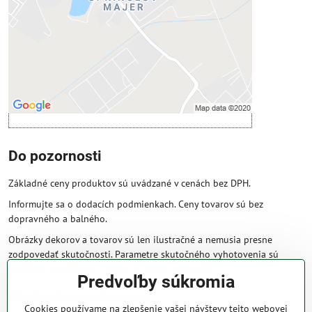
Povoliť tentokrát
Povoliť a zapamätať - súhlas s druhom
cookie: Funkčné
Otvoriť obsah v novom okne
Do pozornosti
Základné ceny produktov sú uvádzané v cenách bez DPH.
Informujte sa o dodacích podmienkach. Ceny tovarov sú bez
dopravného a balného.
Obrázky dekorov a tovarov sú len ilustračné a nemusia presne
zodpovedať skutočnosti. Parametre skutočného vyhotovenia sú
väčšinou obsiahnuté v názve a popise produktu.
Predvoľby súkromia
Obchodné podmienky
Cookies používame na zlepšenie vašej návštevy tejto webovej