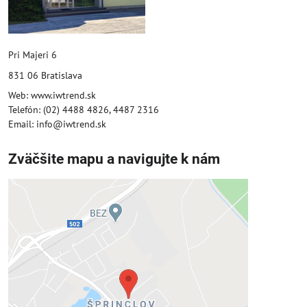
Pri Majeri 6
831 06 Bratislava
Web: www.iwtrend.sk
Telefón: (02) 4488 4826, 4487 2316
Email: info@iwtrend.sk
Zväčšite mapu a navigujte k nám
Externý obsah je blokovaný
Voľbami súkromia
Prajete si načítať externý obsah?