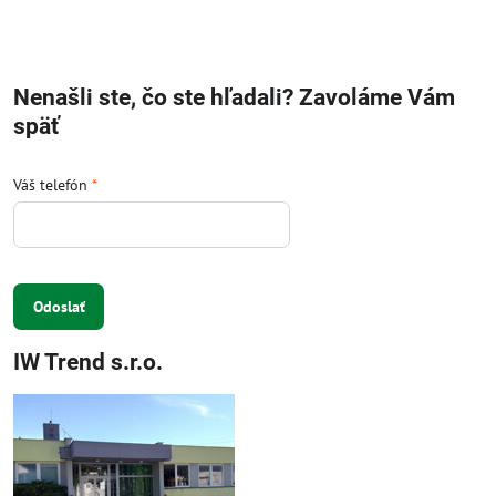
Nenašli ste, čo ste hľadali? Zavoláme Vám
späť
Váš telefón
*
Odoslať
IW Trend s.r.o.