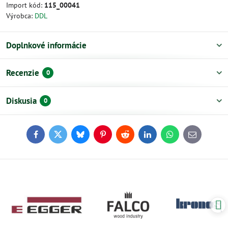
Import kód:
115_00041
Výrobca:
DDL
Doplnkové informácie
Recenzie
0
Diskusia
0
Facebook
Twitter
Bluesky
Pinterest
Reddit
LinkedIn
WhatsApp
E-
mail