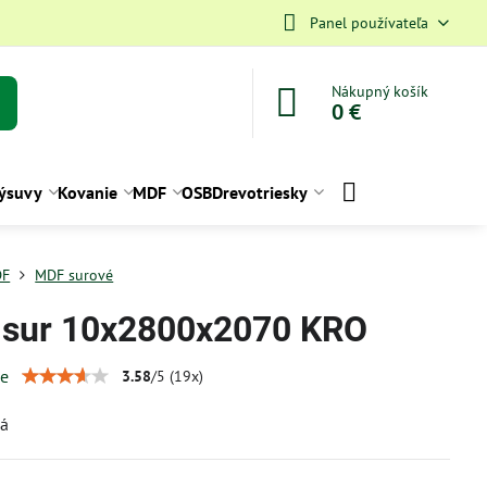
Panel používateľa
Nákupný košík
0 €
ýsuvy
Kovanie
MDF
OSB
Drevotriesky
DF
MDF surové
sur 10x2800x2070 KRO
ie
3.58
/
5
(
19
x)
vá