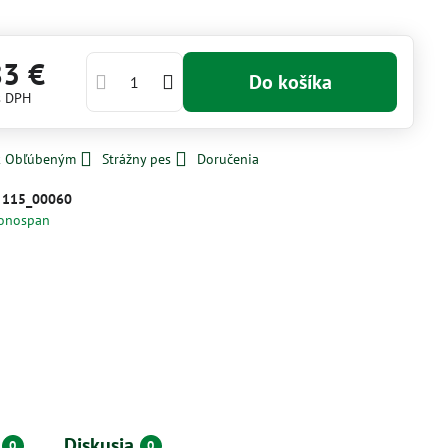
83 €
Do košíka
s DPH
 k Obľúbeným
Strážny pes
Doručenia
:
115_00060
onospan
Diskusia
0
0