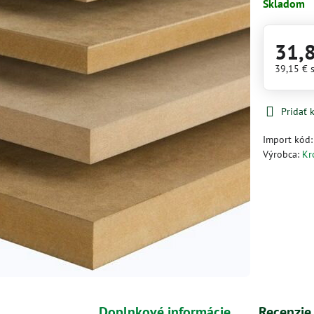
Skladom
31,
39,15 €
Pridať
Import kód
Výrobca:
Kr
Doplnkové informácie
Recenzie