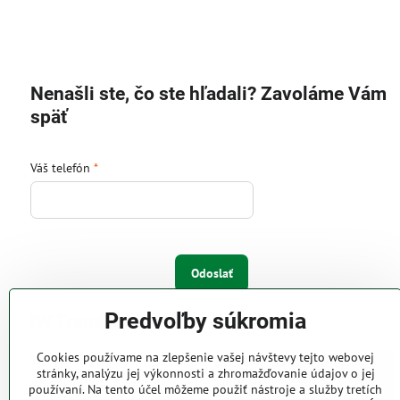
Nenašli ste, čo ste hľadali? Zavoláme Vám
späť
Váš telefón
*
Odoslať
Predvoľby súkromia
IW Trend s.r.o.
Cookies používame na zlepšenie vašej návštevy tejto webovej
Pri Majeri 6
stránky, analýzu jej výkonnosti a zhromažďovanie údajov o jej
831 06 Bratislava
používaní. Na tento účel môžeme použiť nástroje a služby tretích