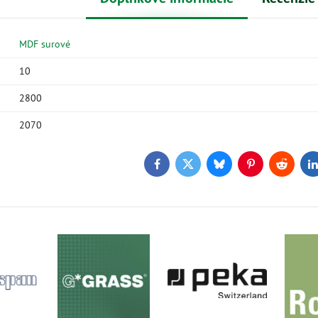
MDF surové
10
2800
2070
Facebook
Twitter
Bluesky
Pinterest
Reddit
L