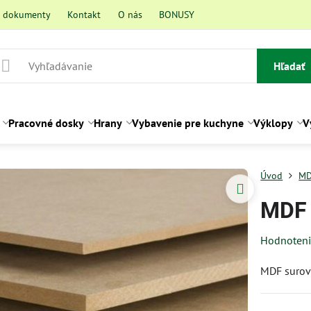
a dokumenty
Kontakt
O nás
BONUSY
Hľadať
Pracovné dosky
Hrany
Vybavenie pre kuchyne
Výklopy
V
Úvod
M
MDF 
Hodnoten
MDF suro