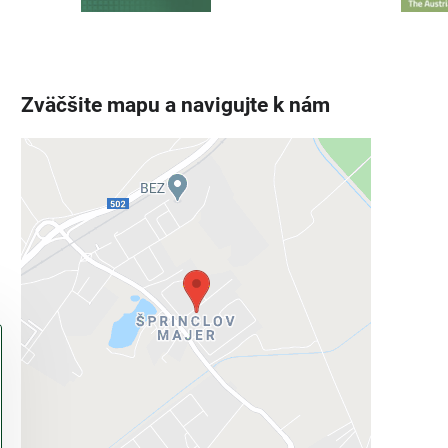
Zväčšite mapu a navigujte k nám
Externý obsah je blokovaný
Voľbami súkromia
Prajete si načítať externý obsah?
Povoliť tentokrát
Povoliť a zapamätať - súhlas s druhom
cookie: Funkčné
Otvoriť obsah v novom okne