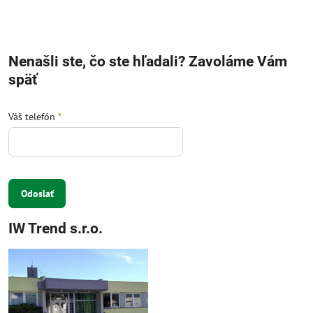
Nenašli ste, čo ste hľadali? Zavoláme Vám
späť
Váš telefón
*
Odoslať
IW Trend s.r.o.