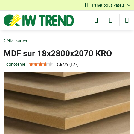
Panel používateľa
MDF surové
MDF sur 18x2800x2070 KRO
Hodnotenie
3.67
/
5
(
12
x)