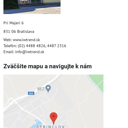
Pri Majeri 6
831 06 Bratislava
Web: www.iwtrend.sk
Telefón: (02) 4488 4826, 4487 2316
Email: info@iwtrend.sk
Zväčšite mapu a navigujte k nám
Externý obsah je blokovaný
Voľbami súkromia
Prajete si načítať externý obsah?