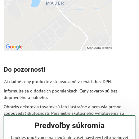
Povoliť tentokrát
Povoliť a zapamätať - súhlas s druhom
cookie: Funkčné
Otvoriť obsah v novom okne
Do pozornosti
Základné ceny produktov sú uvádzané v cenách bez DPH.
Informujte sa o dodacích podmienkach. Ceny tovarov sú bez
dopravného a balného.
Obrázky dekorov a tovarov sú len ilustračné a nemusia presne
zodpovedať skutočnosti. Parametre skutočného vyhotovenia sú
väčšinou obsiahnuté v názve a popise produktu.
Predvoľby súkromia
Obchodné podmienky
Cookies používame na zlepšenie vašej návštevy tejto webovej