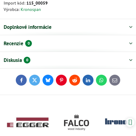
Import kód:
115_00059
Výrobca:
Kronospan
Doplnkové informácie
Recenzie
0
Diskusia
0
Facebook
Twitter
Bluesky
Pinterest
Reddit
LinkedIn
WhatsApp
E-
mail