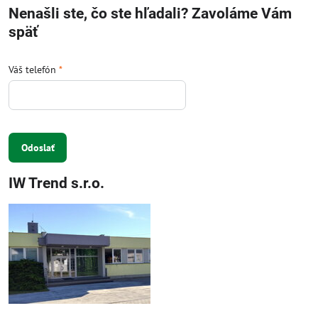
Nenašli ste, čo ste hľadali? Zavoláme Vám
späť
Váš telefón
*
Odoslať
IW Trend s.r.o.