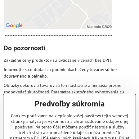
Otvoriť obsah v novom okne
Do pozornosti
Základné ceny produktov sú uvádzané v cenách bez DPH.
Informujte sa o dodacích podmienkach. Ceny tovarov sú bez
dopravného a balného.
Obrázky dekorov a tovarov sú len ilustračné a nemusia presne
zodpovedať skutočnosti. Parametre skutočného vyhotovenia sú
väčšinou obsiahnuté v názve a popise produktu.
Predvoľby súkromia
Obchodné podmienky
Cookies používame na zlepšenie vašej návštevy tejto webovej
stránky, analýzu jej výkonnosti a zhromažďovanie údajov o jej
Naše obchodné podmienky zaručujú bezproblémové spracovanie
používaní. Na tento účel môžeme použiť nástroje a služby
Vašej zakázky online.
tretích strán a zhromaždené údaje sa môžu preniesť k
partnerom v EÚ, USA alebo iných krajinách. Kliknutím na „Prijať
V prípade, že máte s nami už dojednané obchodné podmienky, ceny a