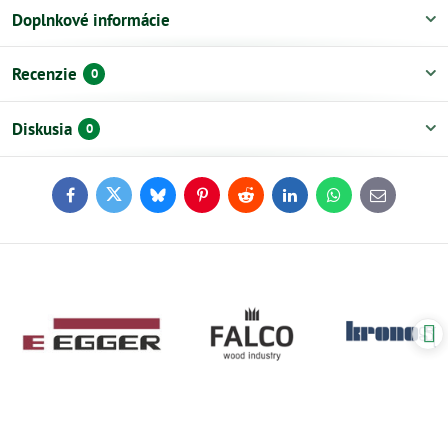
Doplnkové informácie
Recenzie
0
Diskusia
0
Facebook
Twitter
Bluesky
Pinterest
Reddit
LinkedIn
WhatsApp
E-
mail