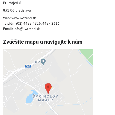
Pri Majeri 6
831 06 Bratislava
Web: www.iwtrend.sk
Telefón: (02) 4488 4826, 4487 2316
Email: info@iwtrend.sk
Zväčšite mapu a navigujte k nám
Externý obsah je blokovaný
Voľbami súkromia
Prajete si načítať externý obsah?
Povoliť tentokrát
Povoliť a zapamätať - súhlas s druhom
cookie: Funkčné