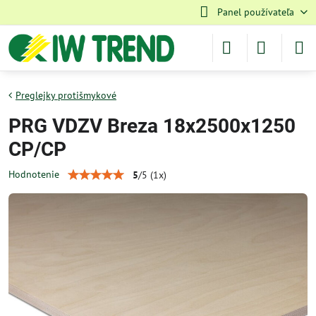
Panel používateľa
Preglejky protišmykové
PRG VDZV Breza 18x2500x1250
CP/CP
Hodnotenie
5
/
5
(
1
x)