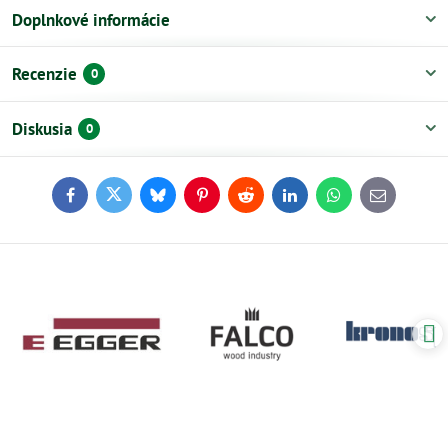
Doplnkové informácie
Recenzie
0
Diskusia
0
Facebook
Twitter
Bluesky
Pinterest
Reddit
LinkedIn
WhatsApp
E-
mail