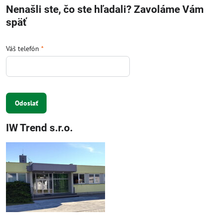
Nenašli ste, čo ste hľadali? Zavoláme Vám
späť
Váš telefón
*
Odoslať
IW Trend s.r.o.