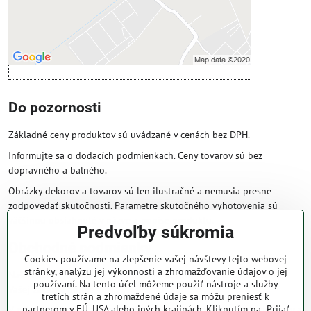
Otvoriť obsah v novom okne
Do pozornosti
Základné ceny produktov sú uvádzané v cenách bez DPH.
Informujte sa o dodacích podmienkach. Ceny tovarov sú bez
dopravného a balného.
Obrázky dekorov a tovarov sú len ilustračné a nemusia presne
zodpovedať skutočnosti. Parametre skutočného vyhotovenia sú
väčšinou obsiahnuté v názve a popise produktu.
Predvoľby súkromia
Obchodné podmienky
Cookies používame na zlepšenie vašej návštevy tejto webovej
stránky, analýzu jej výkonnosti a zhromažďovanie údajov o jej
Naše obchodné podmienky zaručujú bezproblémové spracovanie
používaní. Na tento účel môžeme použiť nástroje a služby
Vašej zakázky online.
tretích strán a zhromaždené údaje sa môžu preniesť k
partnerom v EÚ, USA alebo iných krajinách. Kliknutím na „Prijať
V prípade, že máte s nami už dojednané obchodné podmienky, ceny a