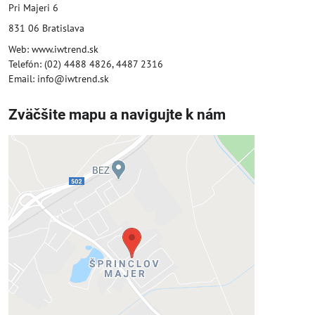
Pri Majeri 6
831 06 Bratislava
Web: www.iwtrend.sk
Telefón: (02) 4488 4826, 4487 2316
Email: info@iwtrend.sk
Zväčšite mapu a navigujte k nám
Externý obsah je blokovaný
Voľbami súkromia
Prajete si načítať externý obsah?
Povoliť tentokrát
Povoliť a zapamätať - súhlas s druhom
cookie: Funkčné