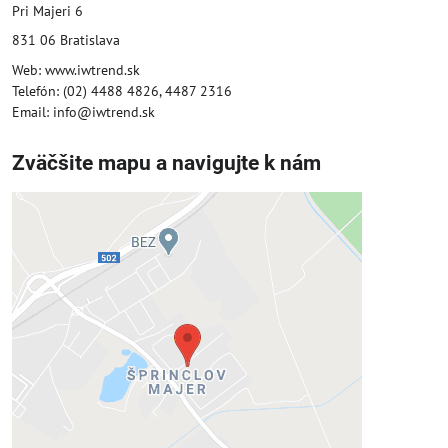
Pri Majeri 6
831 06 Bratislava
Web: www.iwtrend.sk
Telefón: (02) 4488 4826, 4487 2316
Email: info@iwtrend.sk
Zväčšite mapu a navigujte k nám
Externý obsah je blokovaný
Voľbami súkromia
Prajete si načítať externý obsah?
Povoliť tentokrát
Povoliť a zapamätať - súhlas s druhom
cookie: Funkčné