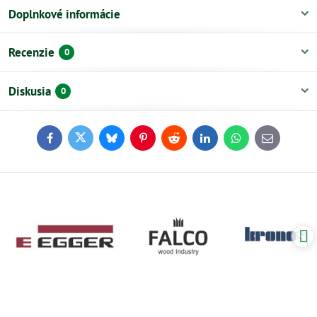
Doplnkové informácie
Recenzie
0
Diskusia
0
Facebook
Twitter
Bluesky
Pinterest
Reddit
LinkedIn
WhatsApp
E-
mail