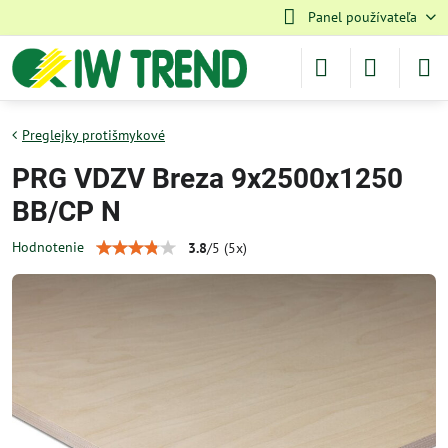
Panel používateľa
Preglejky protišmykové
PRG VDZV Breza 9x2500x1250
BB/CP N
Hodnotenie
3.8
/
5
(
5
x)