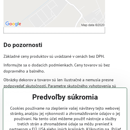
Otvoriť obsah v novom okne
Do pozornosti
Základné ceny produktov sú uvádzané v cenách bez DPH.
Informujte sa o dodacích podmienkach. Ceny tovarov sú bez
dopravného a balného.
Obrázky dekorov a tovarov sú len ilustračné a nemusia presne
zodpovedať skutočnosti. Parametre skutočného vyhotovenia sú
väčšinou obsiahnuté v názve a popise produktu.
Predvoľby súkromia
Obchodné podmienky
Cookies používame na zlepšenie vašej návštevy tejto webovej
stránky, analýzu jej výkonnosti a zhromažďovanie údajov o jej
Naše obchodné podmienky zaručujú bezproblémové spracovanie
používaní. Na tento účel môžeme použiť nástroje a služby
Vašej zakázky online.
tretích strán a zhromaždené údaje sa môžu preniesť k
partnerom v EÚ, USA alebo iných krajinách. Kliknutím na „Prijať
V prípade, že máte s nami už dojednané obchodné podmienky, ceny a