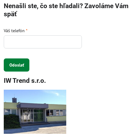
Nenašli ste, čo ste hľadali? Zavoláme Vám
späť
Váš telefón
*
Odoslať
IW Trend s.r.o.