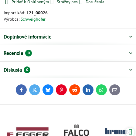
Pridať k Obľúbeným
Strážny pes
Doručenia
Import kód:
121_00026
Výrobca:
Schweighofer
Doplnkové informácie
Recenzie
0
Diskusia
0
Facebook
Twitter
Bluesky
Pinterest
Reddit
LinkedIn
WhatsApp
E-
mail