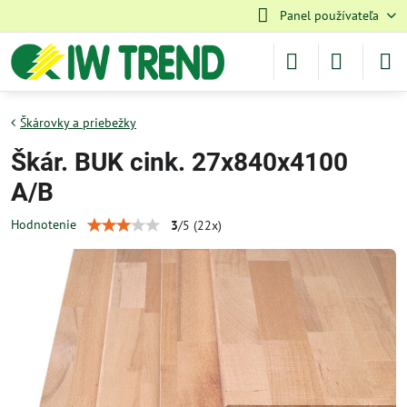
Panel používateľa
Škárovky a priebežky
Škár. BUK cink. 27x840x4100
A/B
Hodnotenie
3
/
5
(
22
x)