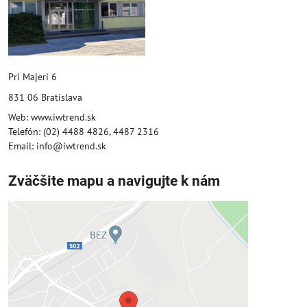
Pri Majeri 6
831 06 Bratislava
Web: www.iwtrend.sk
Telefón: (02) 4488 4826, 4487 2316
Email: info@iwtrend.sk
Zväčšite mapu a navigujte k nám
Externý obsah je blokovaný
Voľbami súkromia
Prajete si načítať externý obsah?