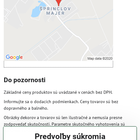
Povoliť tentokrát
Povoliť a zapamätať - súhlas s druhom
cookie: Funkčné
Otvoriť obsah v novom okne
Do pozornosti
Základné ceny produktov sú uvádzané v cenách bez DPH.
Informujte sa o dodacích podmienkach. Ceny tovarov sú bez
dopravného a balného.
Obrázky dekorov a tovarov sú len ilustračné a nemusia presne
zodpovedať skutočnosti. Parametre skutočného vyhotovenia sú
väčšinou obsiahnuté v názve a popise produktu.
Predvoľby súkromia