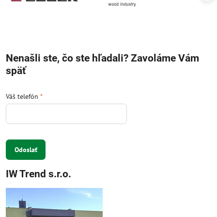
Nenašli ste, čo ste hľadali? Zavoláme Vám
späť
Váš telefón
*
Odoslať
IW Trend s.r.o.