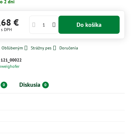
o 2 dni
,68 €
Do košíka
€
s DPH
 k Obľúbeným
Strážny pes
Doručenia
:
121_00022
hweighofer
Diskusia
0
0