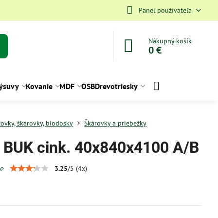
Panel používateľa
Nákupný košík
0 €
ýsuvy
Kovanie
MDF
OSB
Drevotriesky
ťovky, škárovky, biodosky
Škárovky a priebežky
. BUK cink. 40x840x4100 A/B
ie
3.25
/
5
(
4
x)