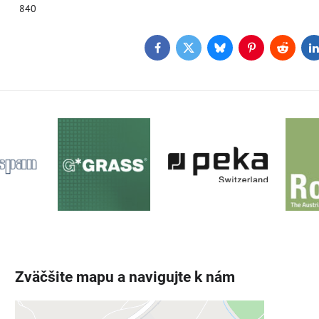
840
Facebook
Twitter
Bluesky
Pinterest
Reddit
L
Zväčšite mapu a navigujte k nám