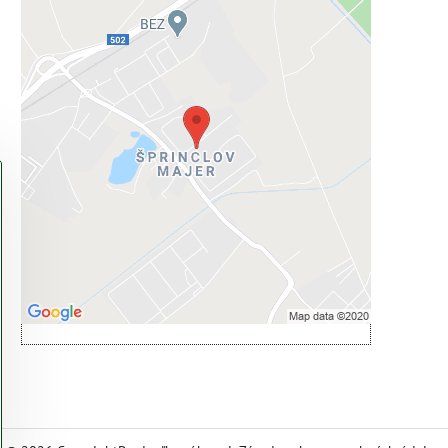
Externý obsah je blokovaný
Voľbami súkromia
Prajete si načítať externý obsah?
Povoliť tentokrát
Povoliť a zapamätať - súhlas s druhom
cookie: Funkčné
Otvoriť obsah v novom okne