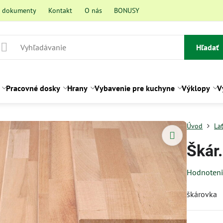
a dokumenty
Kontakt
O nás
BONUSY
Hľadať
Pracovné dosky
Hrany
Vybavenie pre kuchyne
Výklopy
V
Úvod
La
Škár
Hodnoten
škárovka