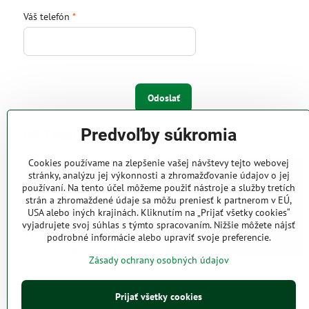
Váš telefón
*
Odoslať
Predvoľby súkromia
IW Trend s.r.o.
Cookies používame na zlepšenie vašej návštevy tejto webovej
Pri Majeri 6
stránky, analýzu jej výkonnosti a zhromažďovanie údajov o jej
831 06 Bratislava
používaní. Na tento účel môžeme použiť nástroje a služby tretích
strán a zhromaždené údaje sa môžu preniesť k partnerom v EÚ,
Web: www.iwtrend.sk
USA alebo iných krajinách. Kliknutím na „Prijať všetky cookies“
Telefón: (02) 4488 4826, 4487
vyjadrujete svoj súhlas s týmto spracovaním. Nižšie môžete nájsť
2316
podrobné informácie alebo upraviť svoje preferencie.
Email: info@iwtrend.sk
Zásady ochrany osobných údajov
Prijať všetky cookies