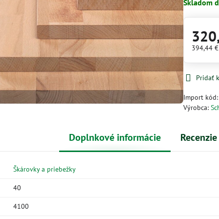
Skladom d
320
394,44 
Pridať
Import kód
Výrobca:
Sc
Doplnkové informácie
Recenzie
Škárovky a priebežky
40
4100