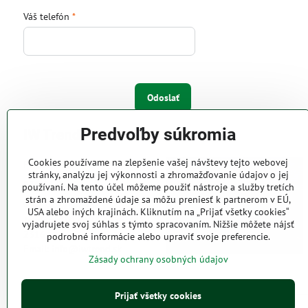
Váš telefón
*
Odoslať
Predvoľby súkromia
IW Trend s.r.o.
Cookies používame na zlepšenie vašej návštevy tejto webovej
Pri Majeri 6
stránky, analýzu jej výkonnosti a zhromažďovanie údajov o jej
831 06 Bratislava
používaní. Na tento účel môžeme použiť nástroje a služby tretích
strán a zhromaždené údaje sa môžu preniesť k partnerom v EÚ,
Web: www.iwtrend.sk
USA alebo iných krajinách. Kliknutím na „Prijať všetky cookies“
Telefón: (02) 4488 4826, 4487
vyjadrujete svoj súhlas s týmto spracovaním. Nižšie môžete nájsť
2316
podrobné informácie alebo upraviť svoje preferencie.
Email: info@iwtrend.sk
Zásady ochrany osobných údajov
Prijať všetky cookies