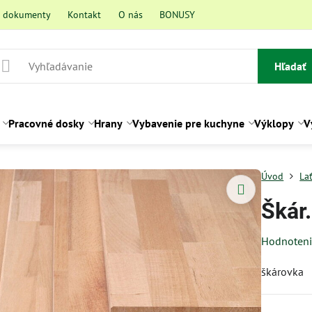
a dokumenty
Kontakt
O nás
BONUSY
Hľadať
Pracovné dosky
Hrany
Vybavenie pre kuchyne
Výklopy
V
Úvod
La
Škár
Hodnoten
škárovka