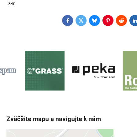
840
Facebook
Twitter
Bluesky
Pinterest
Reddit
L
Zväčšite mapu a navigujte k nám