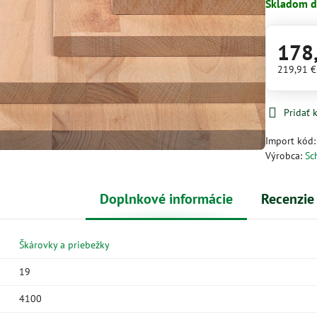
Skladom d
178
219,91 
Pridať
Import kód
Výrobca:
Sc
Doplnkové informácie
Recenzie
Škárovky a priebežky
19
4100