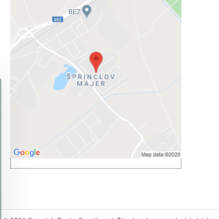
Externý obsah je blokovaný
Voľbami súkromia
Prajete si načítať externý obsah?
Povoliť tentokrát
Povoliť a zapamätať - súhlas s druhom
cookie: Funkčné
Otvoriť obsah v novom okne