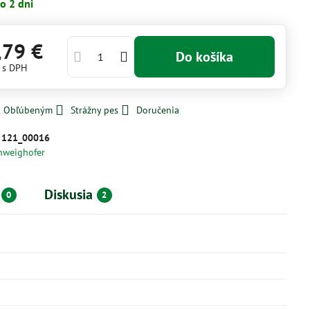
o 2 dni
,79 €
Do košíka
€
s DPH
 k Obľúbeným
Strážny pes
Doručenia
:
121_00016
hweighofer
Diskusia
0
2