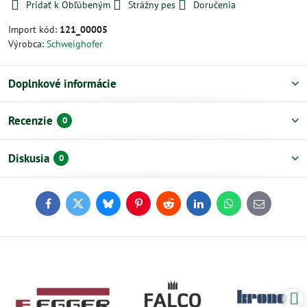
Pridať k Obľúbeným
Strážny pes
Doručenia
Import kód:
121_00005
Výrobca:
Schweighofer
Doplnkové informácie
Recenzie
0
Diskusia
0
Facebook
Twitter
Bluesky
Pinterest
Reddit
LinkedIn
WhatsApp
E-
mail