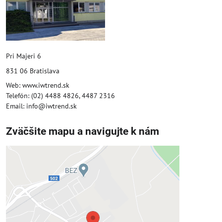
Pri Majeri 6
831 06 Bratislava
Web: www.iwtrend.sk
Telefón: (02) 4488 4826, 4487 2316
Email: info@iwtrend.sk
Zväčšite mapu a navigujte k nám
Externý obsah je blokovaný
Voľbami súkromia
Prajete si načítať externý obsah?