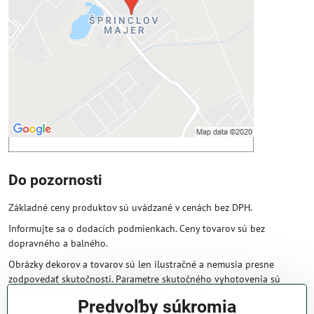
Povoliť tentokrát
Povoliť a zapamätať - súhlas s druhom
cookie: Funkčné
Otvoriť obsah v novom okne
Do pozornosti
Základné ceny produktov sú uvádzané v cenách bez DPH.
Informujte sa o dodacích podmienkach. Ceny tovarov sú bez
dopravného a balného.
Obrázky dekorov a tovarov sú len ilustračné a nemusia presne
zodpovedať skutočnosti. Parametre skutočného vyhotovenia sú
väčšinou obsiahnuté v názve a popise produktu.
Predvoľby súkromia