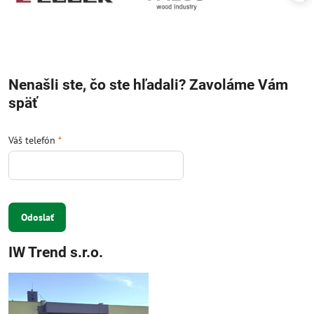
Nenašli ste, čo ste hľadali? Zavoláme Vám
späť
Váš telefón
*
Odoslať
IW Trend s.r.o.