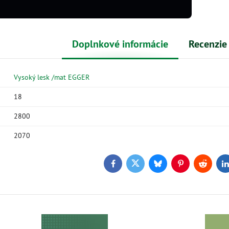
Doplnkové informácie
Recenzie
Vysoký lesk /mat EGGER
18
2800
2070
Facebook
Twitter
Bluesky
Pinterest
Reddit
L