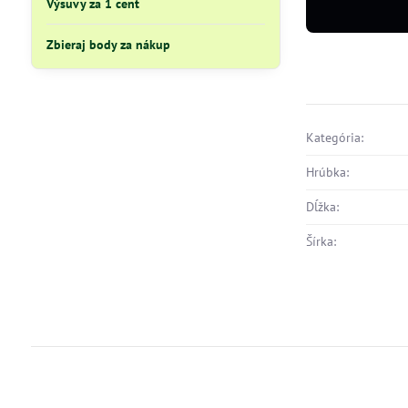
Výsuvy za 1 cent
Zbieraj body za nákup
Kategória:
Hrúbka:
Dĺžka:
Šírka: