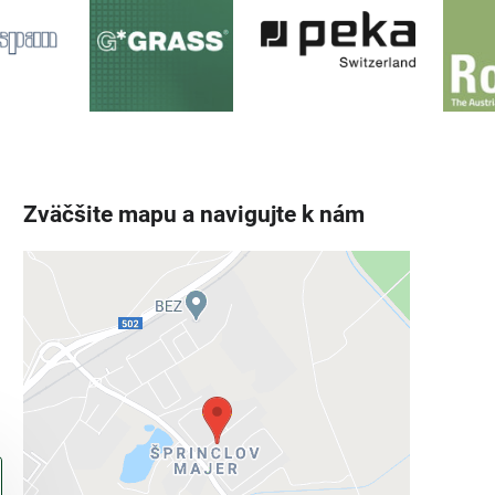
Zväčšite mapu a navigujte k nám
Externý obsah je blokovaný
Voľbami súkromia
Prajete si načítať externý obsah?
Povoliť tentokrát