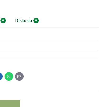
Diskusia
0
0
inkedIn
WhatsApp
E-
mail