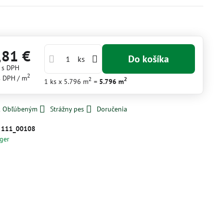
,81 €
Do košíka
ks
€
s DPH
2
s DPH
/ m
2
2
1
ks
x 5.796 m
=
5.796
m
 k Obľúbeným
Strážny pes
Doručenia
:
111_00108
ger