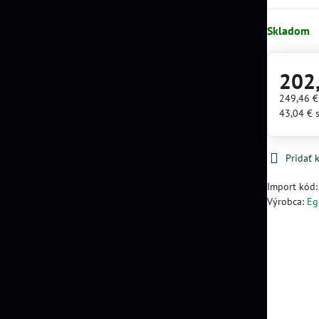
Skladom
202
249,46 
43,04 €
Pridať
Import kód
Výrobca:
Eg