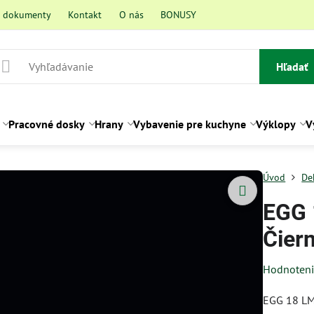
a dokumenty
Kontakt
O nás
BONUSY
Hľadať
Pracovné dosky
Hrany
Vybavenie pre kuchyne
Výklopy
V
Úvod
De
EGG 
Čier
Hodnoten
EGG 18 LM