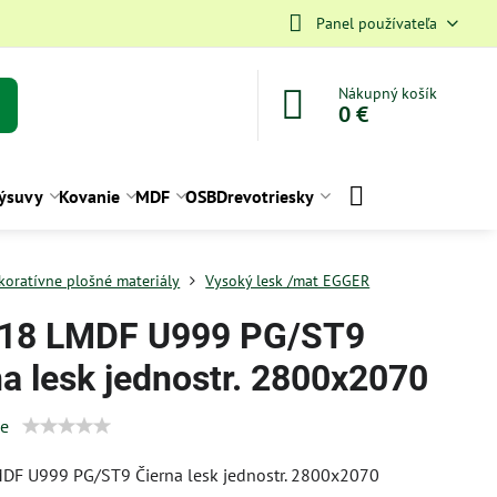
Panel používateľa
Nákupný košík
0 €
ýsuvy
Kovanie
MDF
OSB
Drevotriesky
koratívne plošné materiály
Vysoký lesk /mat EGGER
18 LMDF U999 PG/ST9
na lesk jednostr. 2800x2070
ie
DF U999 PG/ST9 Čierna lesk jednostr. 2800x2070