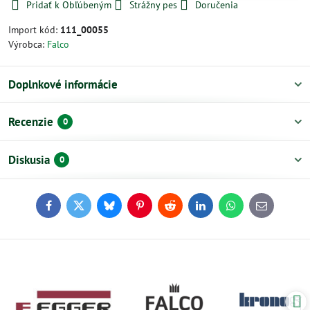
Pridať k Obľúbeným
Strážny pes
Doručenia
Import kód:
111_00055
Výrobca:
Falco
Doplnkové informácie
Recenzie
0
Diskusia
0
Facebook
Twitter
Bluesky
Pinterest
Reddit
LinkedIn
WhatsApp
E-
mail