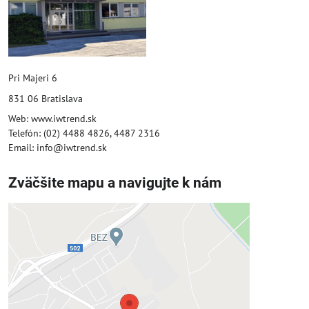
Pri Majeri 6
831 06 Bratislava
Web: www.iwtrend.sk
Telefón: (02) 4488 4826, 4487 2316
Email: info@iwtrend.sk
Zväčšite mapu a navigujte k nám
Externý obsah je blokovaný
Voľbami súkromia
Prajete si načítať externý obsah?