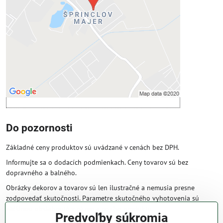
Povoliť tentokrát
Povoliť a zapamätať - súhlas s druhom
cookie: Funkčné
Otvoriť obsah v novom okne
Do pozornosti
Základné ceny produktov sú uvádzané v cenách bez DPH.
Informujte sa o dodacích podmienkach. Ceny tovarov sú bez
dopravného a balného.
Obrázky dekorov a tovarov sú len ilustračné a nemusia presne
zodpovedať skutočnosti. Parametre skutočného vyhotovenia sú
väčšinou obsiahnuté v názve a popise produktu.
Predvoľby súkromia