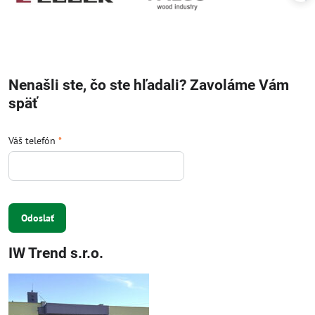
Nenašli ste, čo ste hľadali? Zavoláme Vám
späť
Váš telefón
*
Odoslať
IW Trend s.r.o.