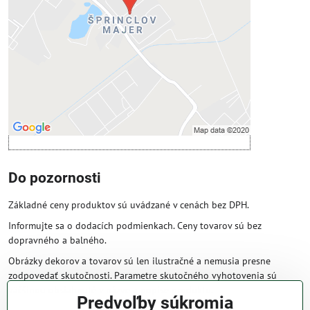
Povoliť tentokrát
Povoliť a zapamätať - súhlas s druhom
cookie: Funkčné
Otvoriť obsah v novom okne
Do pozornosti
Základné ceny produktov sú uvádzané v cenách bez DPH.
Informujte sa o dodacích podmienkach. Ceny tovarov sú bez
dopravného a balného.
Obrázky dekorov a tovarov sú len ilustračné a nemusia presne
zodpovedať skutočnosti. Parametre skutočného vyhotovenia sú
väčšinou obsiahnuté v názve a popise produktu.
Predvoľby súkromia