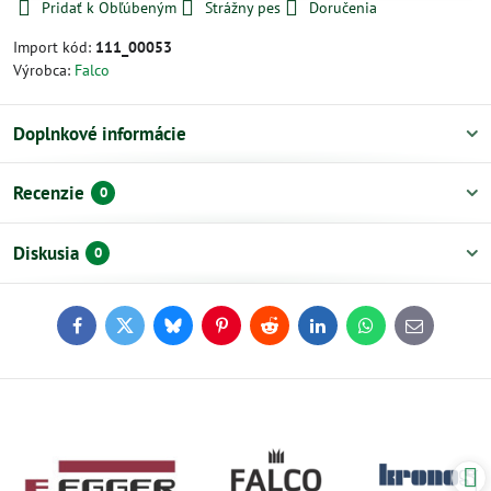
Pridať k Obľúbeným
Strážny pes
Doručenia
Import kód:
111_00053
Výrobca:
Falco
Doplnkové informácie
Recenzie
0
Diskusia
0
Facebook
Twitter
Bluesky
Pinterest
Reddit
LinkedIn
WhatsApp
E-
mail