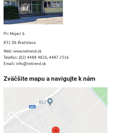
Pri Majeri 6
831 06 Bratislava
Web: www.iwtrend.sk
Telefón: (02) 4488 4826, 4487 2316
Email: info@iwtrend.sk
Zväčšite mapu a navigujte k nám
Externý obsah je blokovaný
Voľbami súkromia
Prajete si načítať externý obsah?