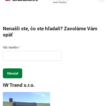
Nenašli ste, čo ste hľadali? Zavoláme Vám
späť
Váš telefón
*
Odoslať
IW Trend s.r.o.