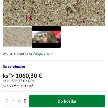
WSPROA0090HPLST
Čítajte viac
Na objednávku
ks">
1060,30 €
ks">
1304,17 €
s DPH
2
323,94 €
s DPH
/ m
Do košíka
ks