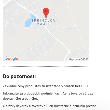
Voľbami súkromia
Prajete si načítať externý obsah?
Povoliť tentokrát
Povoliť a zapamätať - súhlas s druhom
cookie: Funkčné
Otvoriť obsah v novom okne
Do pozornosti
Základné ceny produktov sú uvádzané v cenách bez DPH.
Informujte sa o dodacích podmienkach. Ceny tovarov sú bez
dopravného a balného.
Obrázky dekorov a tovarov sú len ilustračné a nemusia presne