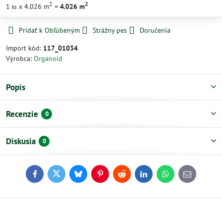
2
2
1
x 4.026 m
=
4.026
m
ks
Pridať k Obľúbeným
Strážny pes
Doručenia
Import kód:
117_01034
Výrobca:
Organoid
Popis
Recenzie
0
Diskusia
0
Facebook
Twitter
Bluesky
Pinterest
Reddit
LinkedIn
WhatsApp
E-
mail