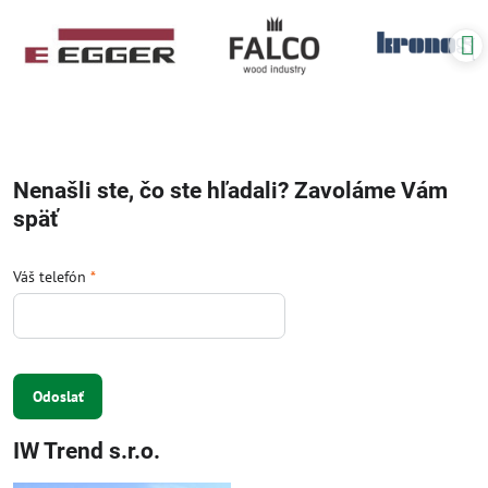
Nenašli ste, čo ste hľadali? Zavoláme Vám
späť
Váš telefón
*
Odoslať
IW Trend s.r.o.