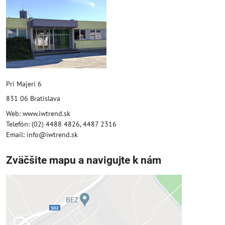
Pri Majeri 6
831 06 Bratislava
Web: www.iwtrend.sk
Telefón: (02) 4488 4826, 4487 2316
Email: info@iwtrend.sk
Zväčšite mapu a navigujte k nám
Externý obsah je blokovaný