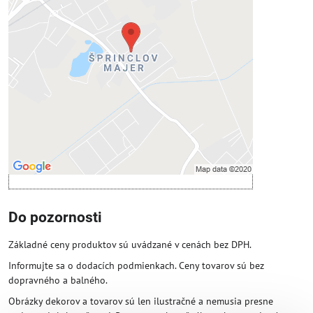
Voľbami súkromia
Prajete si načítať externý obsah?
Povoliť tentokrát
Povoliť a zapamätať - súhlas s druhom
cookie: Funkčné
Otvoriť obsah v novom okne
Do pozornosti
Základné ceny produktov sú uvádzané v cenách bez DPH.
Informujte sa o dodacích podmienkach. Ceny tovarov sú bez
dopravného a balného.
Obrázky dekorov a tovarov sú len ilustračné a nemusia presne