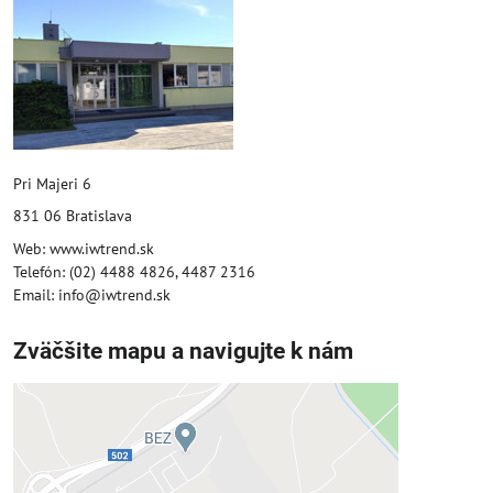
Pri Majeri 6
831 06 Bratislava
Web: www.iwtrend.sk
Telefón: (02) 4488 4826, 4487 2316
Email: info@iwtrend.sk
Zväčšite mapu a navigujte k nám
Externý obsah je blokovaný