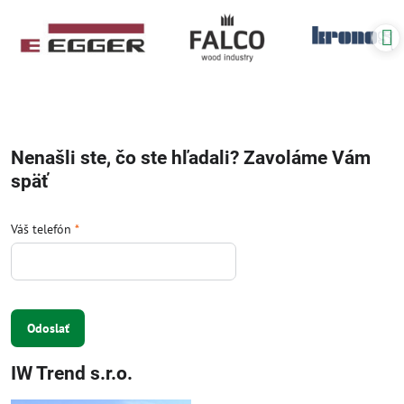
Nenašli ste, čo ste hľadali? Zavoláme Vám
späť
Váš telefón
*
Odoslať
IW Trend s.r.o.