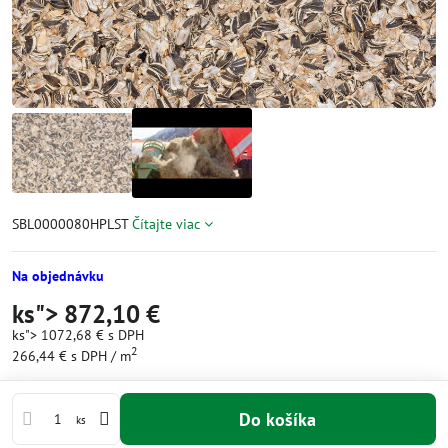
SBL0000080HPLST
Čítajte viac
Na objednávku
ks">
872,10 €
ks">
1072,68 €
s DPH
2
266,44 €
s DPH
/ m
Do košíka
ks