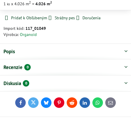
2
2
1
x 4.026 m
=
4.026
m
ks
Pridať k Obľúbeným
Strážny pes
Doručenia
Import kód:
117_01049
Výrobca:
Organoid
Popis
Recenzie
0
Diskusia
0
Facebook
Twitter
Bluesky
Pinterest
Reddit
LinkedIn
WhatsApp
E-
mail