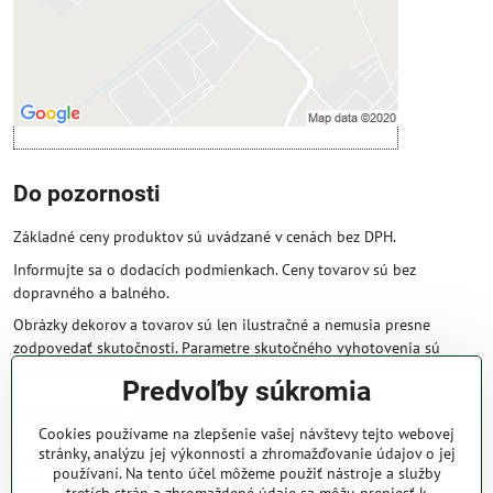
Povoliť a zapamätať - súhlas s druhom
cookie: Funkčné
Otvoriť obsah v novom okne
Do pozornosti
Základné ceny produktov sú uvádzané v cenách bez DPH.
Informujte sa o dodacích podmienkach. Ceny tovarov sú bez
dopravného a balného.
Obrázky dekorov a tovarov sú len ilustračné a nemusia presne
zodpovedať skutočnosti. Parametre skutočného vyhotovenia sú
väčšinou obsiahnuté v názve a popise produktu.
Predvoľby súkromia
Obchodné podmienky
Cookies používame na zlepšenie vašej návštevy tejto webovej
stránky, analýzu jej výkonnosti a zhromažďovanie údajov o jej
Naše obchodné podmienky zaručujú bezproblémové spracovanie
používaní. Na tento účel môžeme použiť nástroje a služby
Vašej zakázky online.