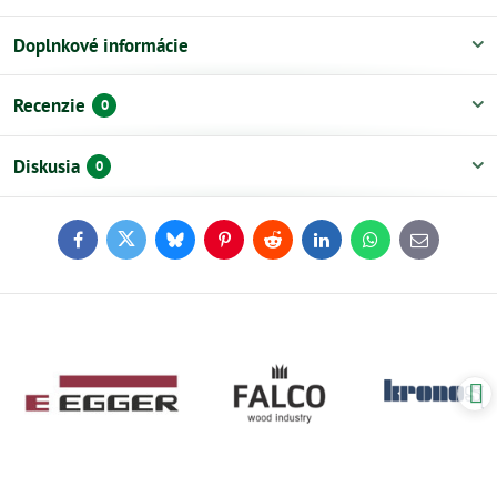
Doplnkové informácie
Recenzie
0
Diskusia
0
Facebook
Twitter
Bluesky
Pinterest
Reddit
LinkedIn
WhatsApp
E-
mail