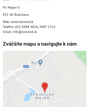
Pri Majeri 6
831 06 Bratislava
Web: www.iwtrend.sk
Telefón: (02) 4488 4826, 4487 2316
Email: info@iwtrend.sk
Zväčšite mapu a navigujte k nám
Externý obsah je blokovaný
Voľbami súkromia
Prajete si načítať externý obsah?
Povoliť tentokrát