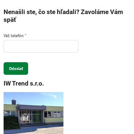
Nenašli ste, čo ste hľadali? Zavoláme Vám
späť
Váš telefón
*
Odoslať
IW Trend s.r.o.