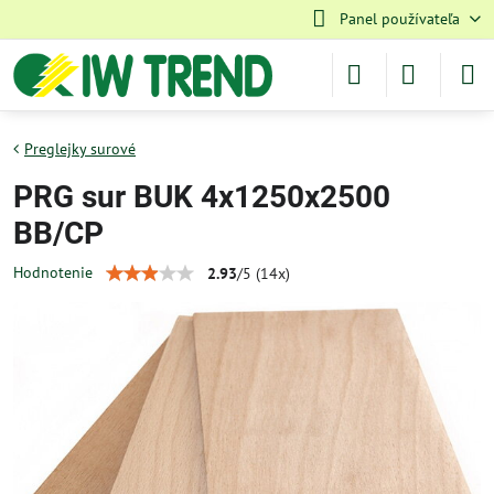
Panel používateľa
Preglejky surové
PRG sur BUK 4x1250x2500
BB/CP
Hodnotenie
2.93
/
5
(
14
x)