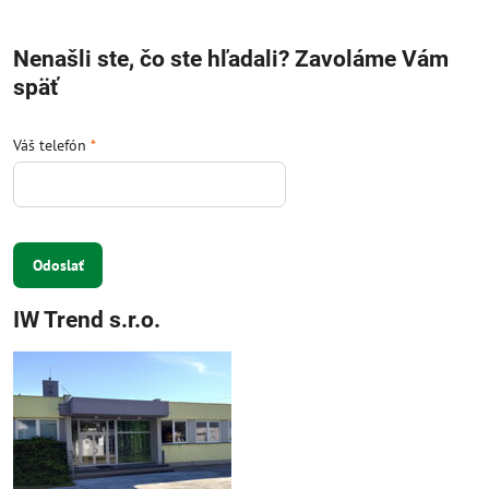
Nenašli ste, čo ste hľadali? Zavoláme Vám
späť
Váš telefón
*
Odoslať
IW Trend s.r.o.