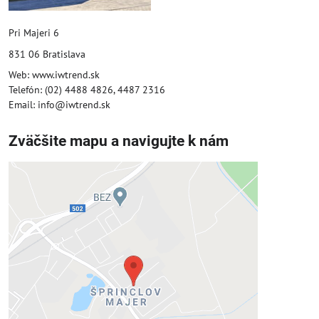
Pri Majeri 6
831 06 Bratislava
Web: www.iwtrend.sk
Telefón: (02) 4488 4826, 4487 2316
Email: info@iwtrend.sk
Zväčšite mapu a navigujte k nám
Externý obsah je blokovaný
Voľbami súkromia
Prajete si načítať externý obsah?
Povoliť tentokrát