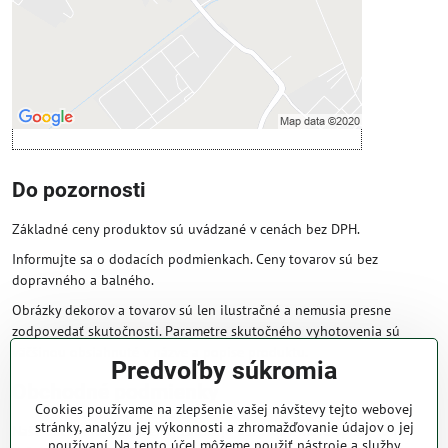
Povoliť a zapamätať - súhlas s druhom
cookie: Funkčné
Otvoriť obsah v novom okne
Do pozornosti
Základné ceny produktov sú uvádzané v cenách bez DPH.
Informujte sa o dodacích podmienkach. Ceny tovarov sú bez
dopravného a balného.
Obrázky dekorov a tovarov sú len ilustračné a nemusia presne
zodpovedať skutočnosti. Parametre skutočného vyhotovenia sú
väčšinou obsiahnuté v názve a popise produktu.
Predvoľby súkromia
Obchodné podmienky
Cookies používame na zlepšenie vašej návštevy tejto webovej
stránky, analýzu jej výkonnosti a zhromažďovanie údajov o jej
Naše obchodné podmienky zaručujú bezproblémové spracovanie
používaní. Na tento účel môžeme použiť nástroje a služby