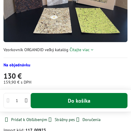
Vzorkovník ORGANOID veľký katalóg
Čítajte viac
Na objednávku
130 €
159,90 €
s DPH
Do košíka
Pridať k Obľúbeným
Strážny pes
Doručenia
Import kód:
117_00923