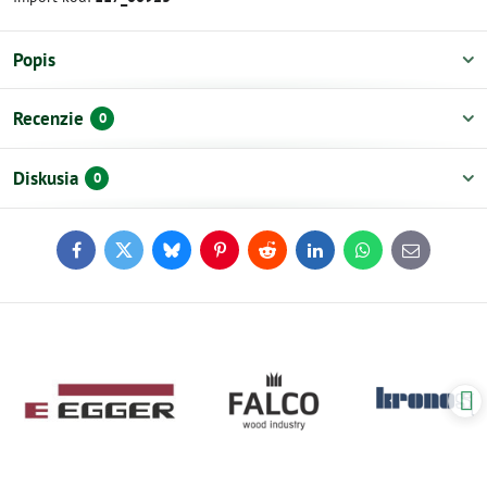
Popis
Recenzie
0
Diskusia
0
Facebook
Twitter
Bluesky
Pinterest
Reddit
LinkedIn
WhatsApp
E-
mail