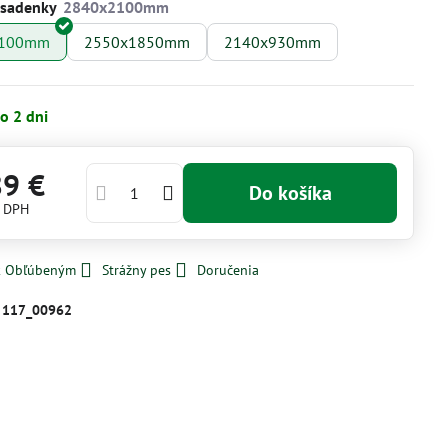
osadenky
2100mm
2550x1850mm
2140x930mm
o 2 dni
89 €
Do košíka
s DPH
 k Obľúbeným
Strážny pes
Doručenia
:
117_00962