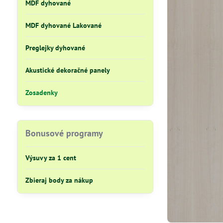
MDF dyhované
MDF dyhované Lakované
Preglejky dyhované
Akustické dekoračné panely
Zosadenky
Bonusové programy
Výsuvy za 1 cent
Zbieraj body za nákup