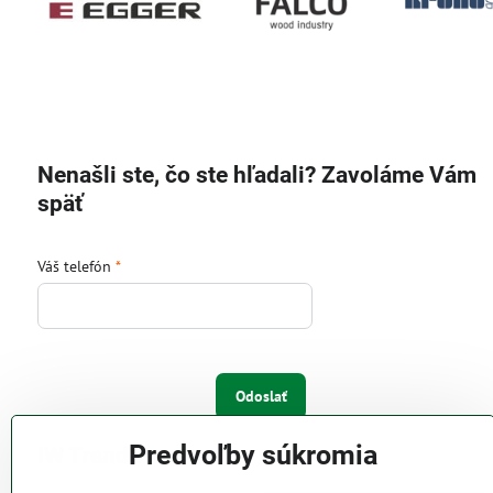
Nenašli ste, čo ste hľadali? Zavoláme Vám
späť
Váš telefón
*
Odoslať
Predvoľby súkromia
IW Trend s.r.o.