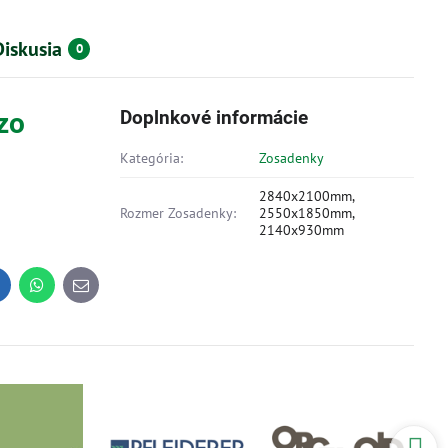
Diskusia
0
Doplnkové informácie
zo
Kategória:
Zosadenky
2840x2100mm,
Rozmer Zosadenky:
2550x1850mm,
2140x930mm
inkedIn
WhatsApp
E-
mail