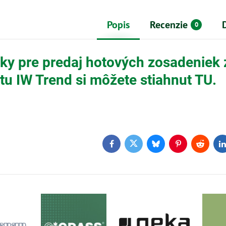
Popis
Recenzie
0
y pre predaj hotových zosadeniek 
tu IW Trend si môžete stiahnut TU.
Facebook
Twitter
Bluesky
Pinterest
Reddit
L