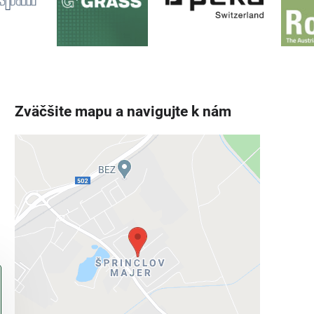
Zväčšite mapu a navigujte k nám
Externý obsah je blokovaný
Voľbami súkromia
Prajete si načítať externý obsah?
Povoliť tentokrát
Povoliť a zapamätať - súhlas s druhom
cookie: Funkčné