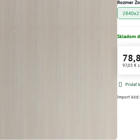
Rozmer Z
2840x
Skladom d
78,
97,03 €
Pridať
Import kód