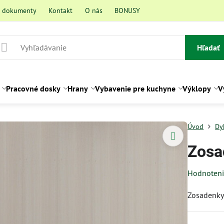
a dokumenty
Kontakt
O nás
BONUSY
Hľadať
Pracovné dosky
Hrany
Vybavenie pre kuchyne
Výklopy
V
Úvod
Dy
Zosa
Hodnoten
Zosadenky 