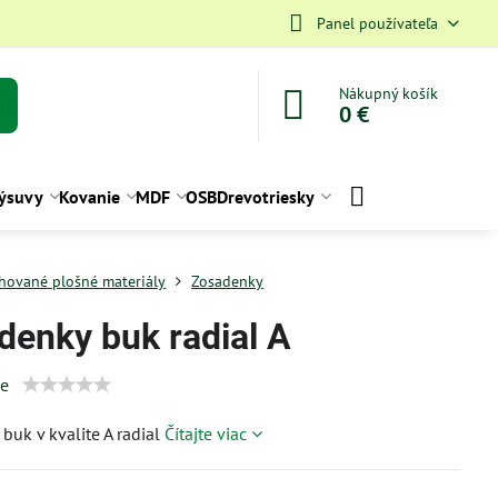
Panel používateľa
Nákupný košík
0 €
ýsuvy
Kovanie
MDF
OSB
Drevotriesky
hované plošné materiály
Zosadenky
denky buk radial A
ie
buk v kvalite A radial
Čítajte viac