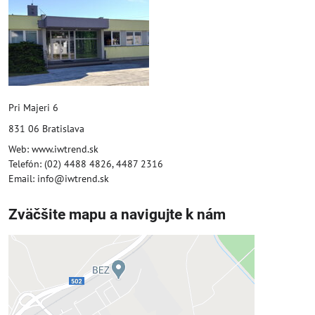
Pri Majeri 6
831 06 Bratislava
Web: www.iwtrend.sk
Telefón: (02) 4488 4826, 4487 2316
Email: info@iwtrend.sk
Zväčšite mapu a navigujte k nám
Externý obsah je blokovaný
Voľbami súkromia