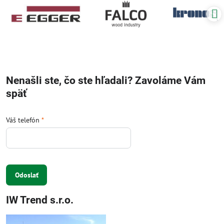
Nenašli ste, čo ste hľadali? Zavoláme Vám
späť
Váš telefón
*
Odoslať
IW Trend s.r.o.