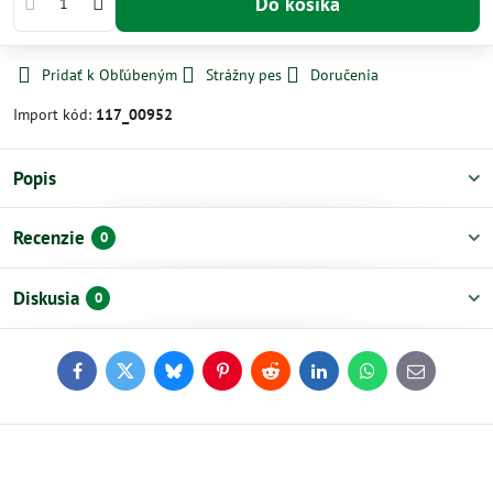
Do košíka
Pridať k Obľúbeným
Strážny pes
Doručenia
Import kód:
117_00952
Popis
Recenzie
0
Diskusia
0
Facebook
Twitter
Bluesky
Pinterest
Reddit
LinkedIn
WhatsApp
E-
mail