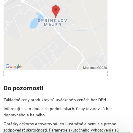
Prajete si načítať externý obsah?
Povoliť tentokrát
Povoliť a zapamätať - súhlas s druhom
cookie: Funkčné
Otvoriť obsah v novom okne
Do pozornosti
Základné ceny produktov sú uvádzané v cenách bez DPH.
Informujte sa o dodacích podmienkach. Ceny tovarov sú bez
dopravného a balného.
Obrázky dekorov a tovarov sú len ilustračné a nemusia presne
zodpovedať skutočnosti. Parametre skutočného vyhotovenia sú