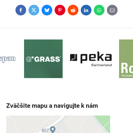
Facebook
Twitter
Bluesky
Pinterest
Reddit
LinkedIn
WhatsApp
E-
mail
Zväčšite mapu a navigujte k nám