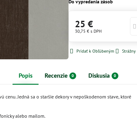
Do vypredania zásob
25 €
30,75 €
s DPH
Pridať k Obľúbeným
Strážny
Popis
Recenzie
Diskusia
0
0
vú cenu. Jedná sa o staršie dekory v nepoškodenom stave, ktoré
efonicky alebo mailom.