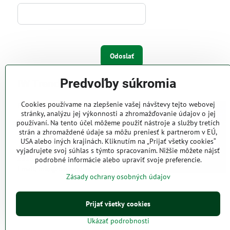
Odoslať
Predvoľby súkromia
IW Trend s.r.o.
Cookies používame na zlepšenie vašej návštevy tejto webovej
Pri Majeri 6
stránky, analýzu jej výkonnosti a zhromažďovanie údajov o jej
831 06 Bratislava
používaní. Na tento účel môžeme použiť nástroje a služby tretích
strán a zhromaždené údaje sa môžu preniesť k partnerom v EÚ,
Web: www.iwtrend.sk
USA alebo iných krajinách. Kliknutím na „Prijať všetky cookies“
Telefón: (02) 4488 4826, 4487
vyjadrujete svoj súhlas s týmto spracovaním. Nižšie môžete nájsť
2316
podrobné informácie alebo upraviť svoje preferencie.
Email: info@iwtrend.sk
Zásady ochrany osobných údajov
Prijať všetky cookies
Ukázať podrobnosti