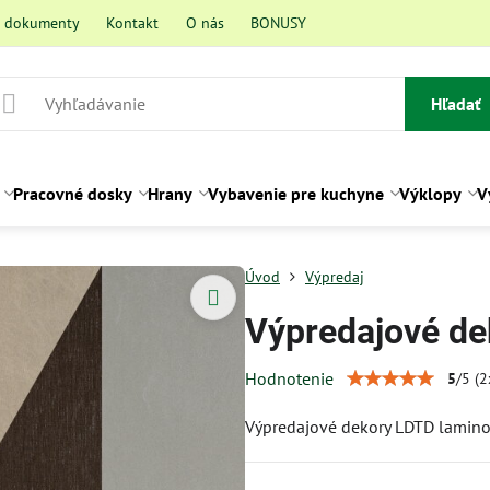
a dokumenty
Kontakt
O nás
BONUSY
Hľadať
Pracovné dosky
Hrany
Vybavenie pre kuchyne
Výklopy
V
Úvod
Výpredaj
Výpredajové d
Hodnotenie
5
/
5
(
2
Výpredajové dekory LDTD lamino