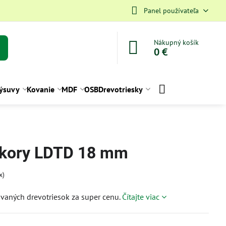
Panel používateľa
Nákupný košík
0 €
ýsuvy
Kovanie
MDF
OSB
Drevotriesky
ekory LDTD 18 mm
x)
vaných drevotriesok za super cenu.
Čítajte viac