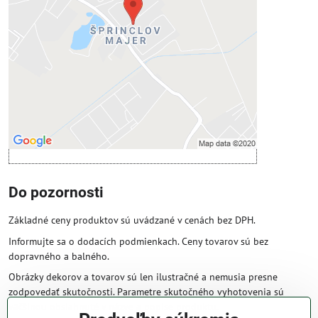
Prajete si načítať externý obsah?
Povoliť tentokrát
Povoliť a zapamätať - súhlas s druhom
cookie: Funkčné
Otvoriť obsah v novom okne
Do pozornosti
Základné ceny produktov sú uvádzané v cenách bez DPH.
Informujte sa o dodacích podmienkach. Ceny tovarov sú bez
dopravného a balného.
Obrázky dekorov a tovarov sú len ilustračné a nemusia presne
zodpovedať skutočnosti. Parametre skutočného vyhotovenia sú
väčšinou obsiahnuté v názve a popise produktu.