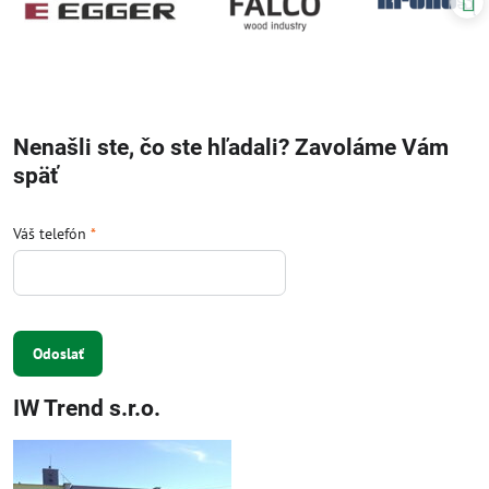
Nenašli ste, čo ste hľadali? Zavoláme Vám
späť
Váš telefón
*
Odoslať
IW Trend s.r.o.