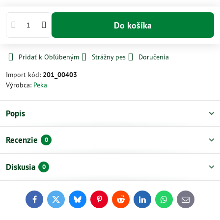
Do košíka
Pridať k Obľúbeným
Strážny pes
Doručenia
Import kód:
201_00403
Výrobca:
Peka
Popis
Recenzie
0
Diskusia
0
Facebook
Twitter
Bluesky
Pinterest
Reddit
LinkedIn
WhatsApp
E-
mail