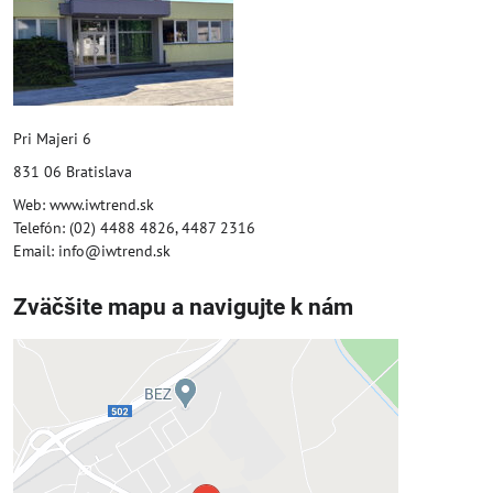
Pri Majeri 6
831 06 Bratislava
Web: www.iwtrend.sk
Telefón: (02) 4488 4826, 4487 2316
Email: info@iwtrend.sk
Zväčšite mapu a navigujte k nám
Externý obsah je blokovaný
Voľbami súkromia