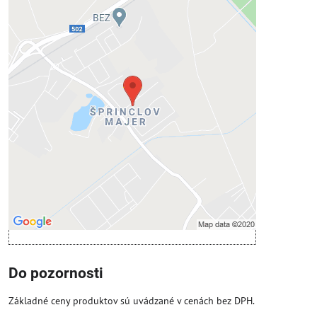
Externý obsah je blokovaný
Voľbami súkromia
Prajete si načítať externý obsah?
Povoliť tentokrát
Povoliť a zapamätať - súhlas s druhom
cookie: Funkčné
Otvoriť obsah v novom okne
Do pozornosti
Základné ceny produktov sú uvádzané v cenách bez DPH.