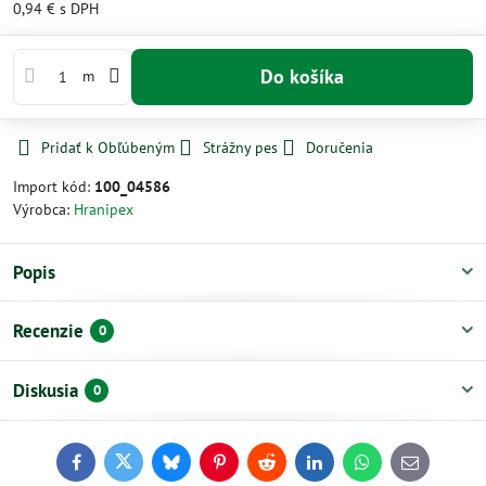
0,94 €
s DPH
Do košíka
m
Pridať k Obľúbeným
Strážny pes
Doručenia
Import kód:
100_04586
Výrobca:
Hranipex
Popis
Recenzie
0
Diskusia
0
Facebook
Twitter
Bluesky
Pinterest
Reddit
LinkedIn
WhatsApp
E-
mail