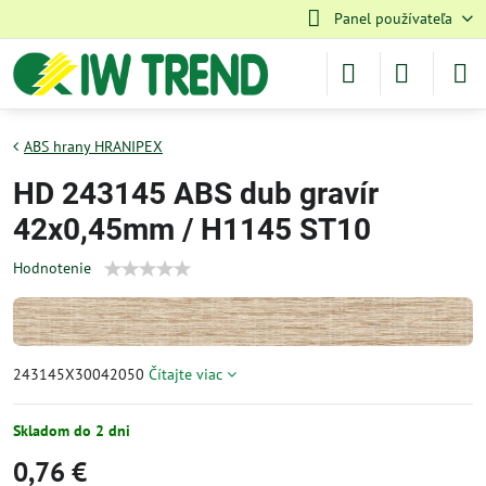
Panel používateľa
ABS hrany HRANIPEX
HD 243145 ABS dub gravír
42x0,45mm / H1145 ST10
Hodnotenie
243145X30042050
Čítajte viac
Skladom do 2 dni
0,76 €