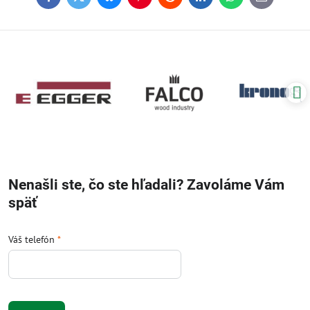
Facebook
Twitter
Bluesky
Pinterest
Reddit
LinkedIn
WhatsApp
E-
mail
Nenašli ste, čo ste hľadali? Zavoláme Vám
späť
Váš telefón
*