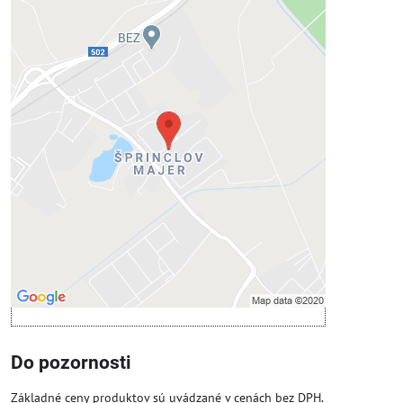
Externý obsah je blokovaný
Voľbami súkromia
Prajete si načítať externý obsah?
Povoliť tentokrát
Povoliť a zapamätať - súhlas s druhom
cookie: Funkčné
Otvoriť obsah v novom okne
Do pozornosti
Základné ceny produktov sú uvádzané v cenách bez DPH.