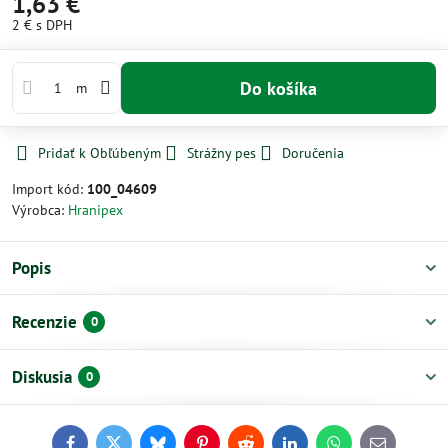
1,63 €
2 €
s DPH
Do košíka
m
Pridať k Obľúbeným
Strážny pes
Doručenia
Import kód:
100_04609
Výrobca:
Hranipex
Popis
Recenzie
0
Diskusia
0