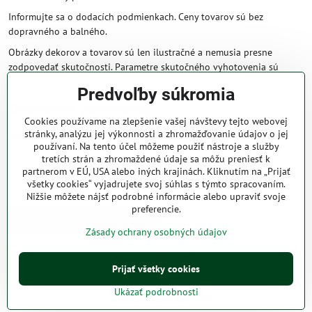
Informujte sa o dodacích podmienkach. Ceny tovarov sú bez
dopravného a balného.
Obrázky dekorov a tovarov sú len ilustračné a nemusia presne
zodpovedať skutočnosti. Parametre skutočného vyhotovenia sú
väčšinou obsiahnuté v názve a popise produktu.
Predvoľby súkromia
Obchodné podmienky
Cookies používame na zlepšenie vašej návštevy tejto webovej
stránky, analýzu jej výkonnosti a zhromažďovanie údajov o jej
Naše obchodné podmienky zaručujú bezproblémové spracovanie
používaní. Na tento účel môžeme použiť nástroje a služby
Vašej zakázky online.
tretích strán a zhromaždené údaje sa môžu preniesť k
partnerom v EÚ, USA alebo iných krajinách. Kliknutím na „Prijať
V prípade, že máte s nami už dojednané obchodné podmienky, ceny a
všetky cookies“ vyjadrujete svoj súhlas s týmto spracovaním.
zľavy z minulosti, platia tie, ktoré sú pre Vás výhodnejšie.
Nižšie môžete nájsť podrobné informácie alebo upraviť svoje
preferencie.
Prečítať obchodné podmienky
Zásady ochrany osobných údajov
©
2026
Copyright
Prijať všetky cookies
Predvoľby súkromia
Zásady ochrany osobných údajov
Ukázať podrobnosti
Vytvorené pomocou:
BiznisWeb.sk