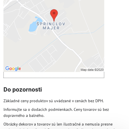
Voľbami súkromia
Prajete si načítať externý obsah?
Povoliť tentokrát
Povoliť a zapamätať - súhlas s druhom
cookie: Funkčné
Otvoriť obsah v novom okne
Do pozornosti
Základné ceny produktov sú uvádzané v cenách bez DPH.
Informujte sa o dodacích podmienkach. Ceny tovarov sú bez
dopravného a balného.
Obrázky dekorov a tovarov sú len ilustračné a nemusia presne