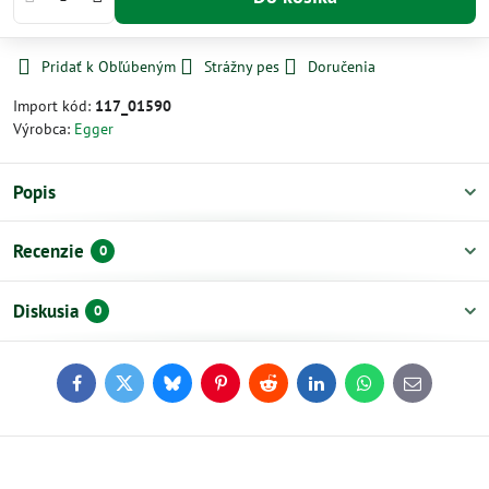
Pridať k Obľúbeným
Strážny pes
Doručenia
Import kód:
117_01590
Výrobca:
Egger
Popis
Recenzie
0
Diskusia
0
Facebook
Twitter
Bluesky
Pinterest
Reddit
LinkedIn
WhatsApp
E-
mail