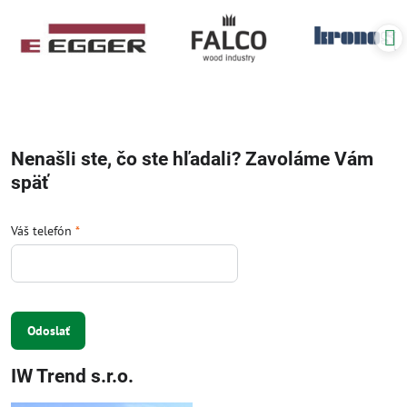
Nenašli ste, čo ste hľadali? Zavoláme Vám
späť
Váš telefón
*
Odoslať
IW Trend s.r.o.