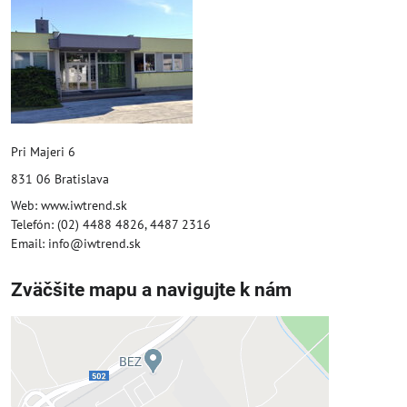
Pri Majeri 6
831 06 Bratislava
Web: www.iwtrend.sk
Telefón: (02) 4488 4826, 4487 2316
Email: info@iwtrend.sk
Zväčšite mapu a navigujte k nám
Externý obsah je blokovaný