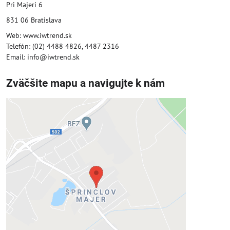
Pri Majeri 6
831 06 Bratislava
Web: www.iwtrend.sk
Telefón: (02) 4488 4826, 4487 2316
Email: info@iwtrend.sk
Zväčšite mapu a navigujte k nám
Externý obsah je blokovaný
Voľbami súkromia
Prajete si načítať externý obsah?
Povoliť tentokrát
Povoliť a zapamätať - súhlas s druhom
cookie: Funkčné