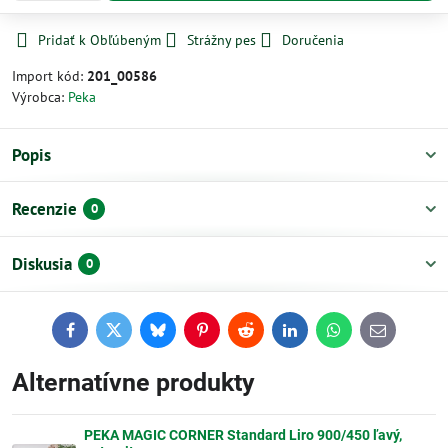
Pridať k Obľúbeným
Strážny pes
Doručenia
Import kód:
201_00586
Výrobca:
Peka
Popis
Recenzie
0
Diskusia
0
Facebook
Twitter
Bluesky
Pinterest
Reddit
LinkedIn
WhatsApp
E-
mail
Alternatívne produkty
PEKA MAGIC CORNER Standard Liro 900/450 ľavý,