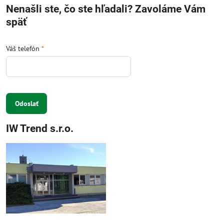
Nenašli ste, čo ste hľadali? Zavoláme Vám
späť
Váš telefón
*
Odoslať
IW Trend s.r.o.