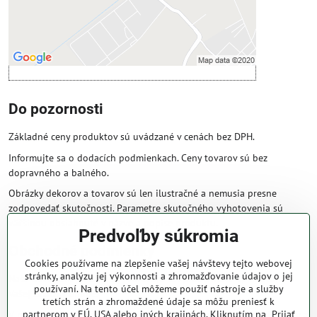
Otvoriť obsah v novom okne
Do pozornosti
Základné ceny produktov sú uvádzané v cenách bez DPH.
Informujte sa o dodacích podmienkach. Ceny tovarov sú bez
dopravného a balného.
Obrázky dekorov a tovarov sú len ilustračné a nemusia presne
zodpovedať skutočnosti. Parametre skutočného vyhotovenia sú
väčšinou obsiahnuté v názve a popise produktu.
Predvoľby súkromia
Obchodné podmienky
Cookies používame na zlepšenie vašej návštevy tejto webovej
stránky, analýzu jej výkonnosti a zhromažďovanie údajov o jej
Naše obchodné podmienky zaručujú bezproblémové spracovanie
používaní. Na tento účel môžeme použiť nástroje a služby
Vašej zakázky online.
tretích strán a zhromaždené údaje sa môžu preniesť k
partnerom v EÚ, USA alebo iných krajinách. Kliknutím na „Prijať
V prípade, že máte s nami už dojednané obchodné podmienky, ceny a