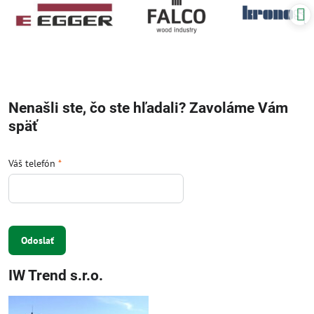
Nenašli ste, čo ste hľadali? Zavoláme Vám
späť
Váš telefón
*
Odoslať
IW Trend s.r.o.