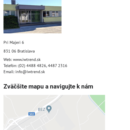
Pri Majeri 6
831 06 Bratislava
Web: www.iwtrend.sk
Telefón: (02) 4488 4826, 4487 2316
Email: info@iwtrend.sk
Zväčšite mapu a navigujte k nám
Externý obsah je blokovaný
Voľbami súkromia