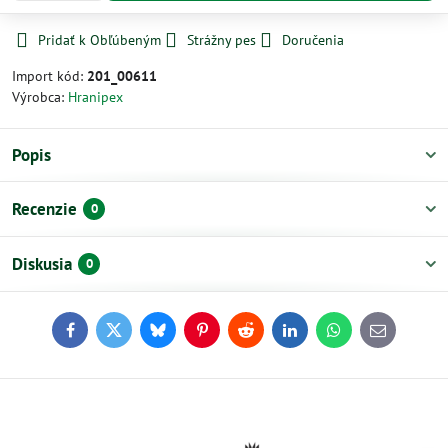
Pridať k Obľúbeným
Strážny pes
Doručenia
Import kód:
201_00611
Výrobca:
Hranipex
Popis
Recenzie
0
Diskusia
0
Facebook
Twitter
Bluesky
Pinterest
Reddit
LinkedIn
WhatsApp
E-
mail